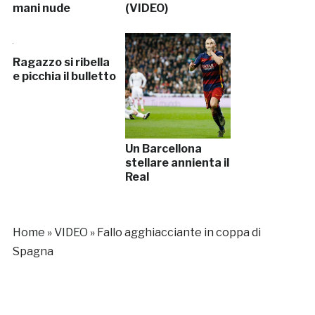
mani nude
(VIDEO)
Ragazzo si ribella
e picchia il bulletto
Un Barcellona
stellare annienta il
Real
Home
»
VIDEO
»
Fallo agghiacciante in coppa di
Spagna