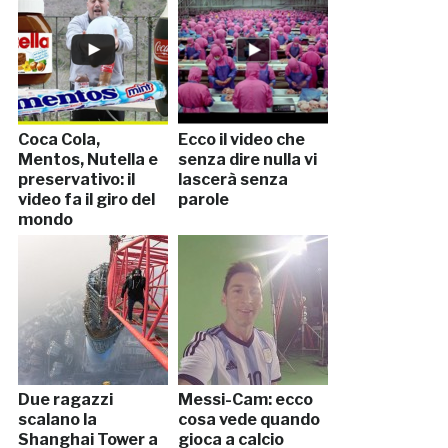
Coca Cola,
Ecco il video che
Mentos, Nutella e
senza dire nulla vi
preservativo: il
lascerà senza
video fa il giro del
parole
mondo
Due ragazzi
Messi-Cam: ecco
scalano la
cosa vede quando
Shanghai Tower a
gioca a calcio