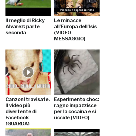
Il meglio di Ricky
Le minacce
Alvarez: parte
all’Europa dell’Isis
seconda
(VIDEO
MESSAGGIO)
Canzoni travisate.
Esperimento choc:
Il video più
ragno impazzisce
divertente di
per la cocaina e si
Facebook
uccide (VIDEO)
(GUARDA)