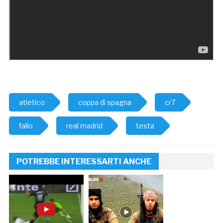
atletico
coppa di spagna
cr7
fallo
real madrid
testa
POTREBBE INTERESSARTI ANCHE