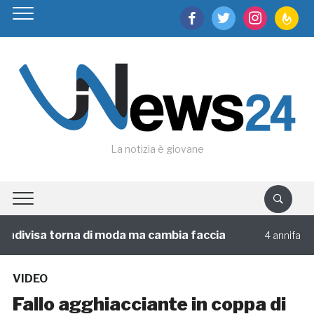
facebook
twitter
instagram
feedburn
La notizia è giovane
ndivisa torna di moda ma cambia faccia
Cir
4 annifa
VIDEO
Fallo agghiacciante in coppa di