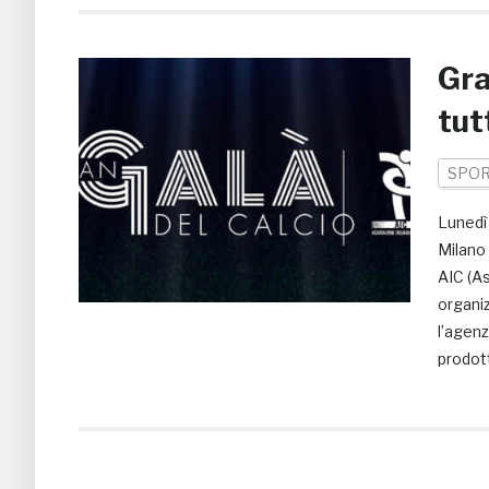
Gra
tut
SPO
Lunedì
Milano 
AIC (As
organiz
l’agenz
prodot