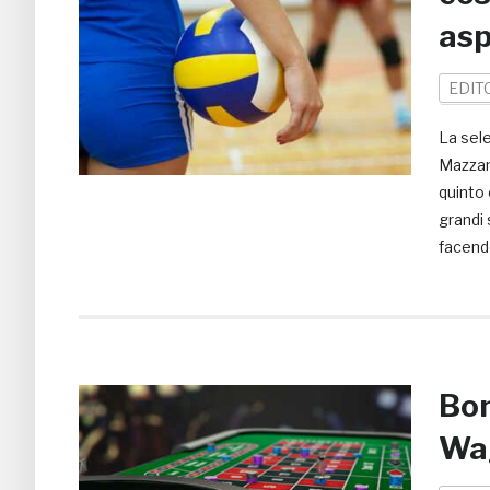
asp
EDIT
La sele
Mazzant
quinto
grandi 
facendo
Bon
Wag