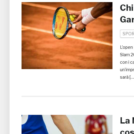
Chi
Gar
SPO
L’open 
Slam 20
con i c
un’impr
sarà […
La 
cos