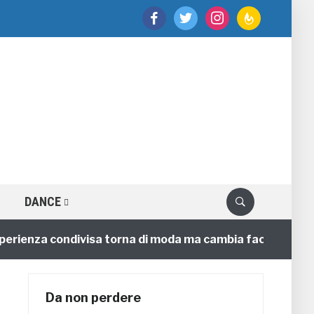
facebook
twitter
instagram
feedburner
DANCE
ienza condivisa torna di moda ma cambia faccia
4 an
Da non perdere