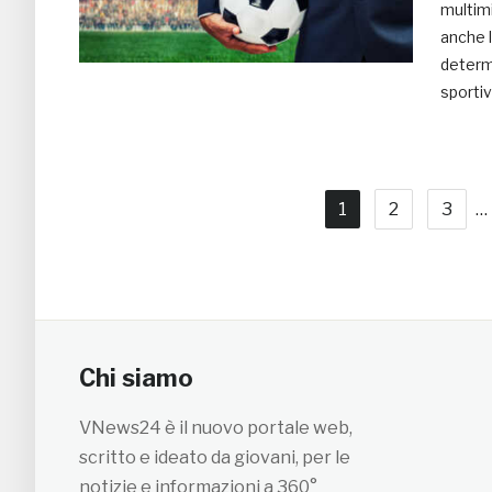
multimi
anche l
determi
sportiv
1
2
3
…
Chi siamo
VNews24 è il nuovo portale web,
scritto e ideato da giovani, per le
notizie e informazioni a 360°