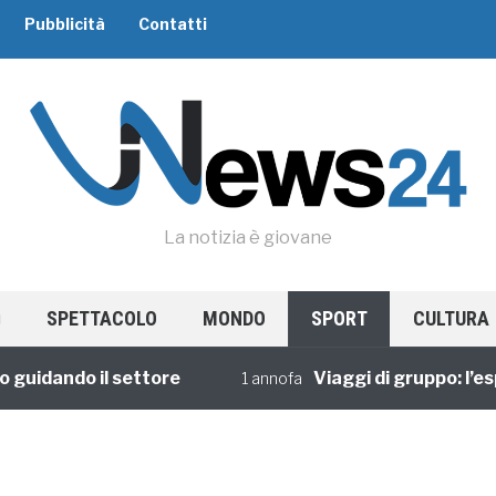
Pubblicità
Contatti
La notizia è giovane
SPETTACOLO
MONDO
SPORT
CULTURA
idando il settore
Viaggi di gruppo: l’esper
1 annofa