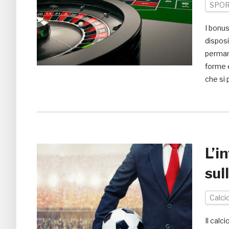
SPO
I bonus
disposi
perman
forme e
che si 
L’i
sul
Calci
Il calc