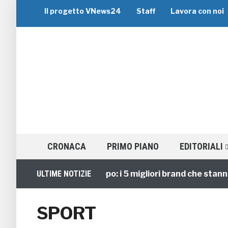
Il progetto VNews24
Staff
Lavora con noi
CRONACA
PRIMO PIANO
EDITORIALI
Viaggi di Gruppo: i 5 migliori brand che stanno gu
ULTIME NOTIZIE
SPORT