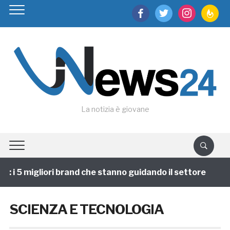
facebook
twitter
instagram
feedburn
La notizia è giovane
i 5 migliori brand che stanno guidando il settore
1 a
SCIENZA E TECNOLOGIA