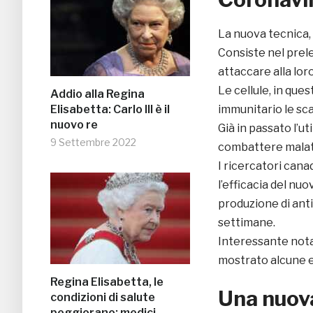
La nuova tecnica, 
Consiste nel prelev
attaccare alla lo
Le cellule, in que
Addio alla Regina
Elisabetta: Carlo III è il
immunitario le sca
nuovo re
Già in passato l’uti
9 Settembre 2022
combattere malat
I ricercatori can
l’efficacia del nu
produzione di ant
settimane.
Interessante notar
mostrato alcune e
Regina Elisabetta, le
Una nuova
condizioni di salute
peggiorano: medici