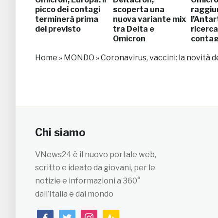
picco dei contagi
scoperta una
raggiu
terminerà prima
nuova variante mix
l’Antar
del previsto
tra Delta e
ricerca
Omicron
contag
Home
»
MONDO
»
Coronavirus, vaccini: la novità de
Chi siamo
VNews24 è il nuovo portale web,
scritto e ideato da giovani, per le
notizie e informazioni a 360°
dall’Italia e dal mondo
facebook
twitter
instagram
feedburner