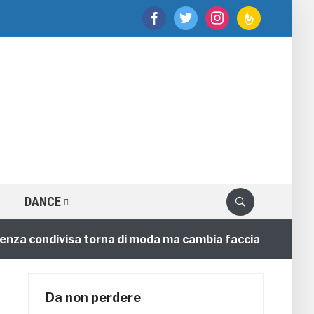
facebook
twitter
instagram
feedburner
DANCE
a condivisa torna di moda ma cambia faccia
4 annifa
Da non perdere