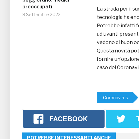
preoccupati
La strada per il s
8 Settembre 2022
tecnologia ha enor
Potrebbe infatti f
adiuvanti presenti
vedono di buon occh
Questa novità potr
fornire un’opzione 
caso del Coronavi
Coronavirus
FACEBOOK
POTREBBE INTERESSARTI ANCHE