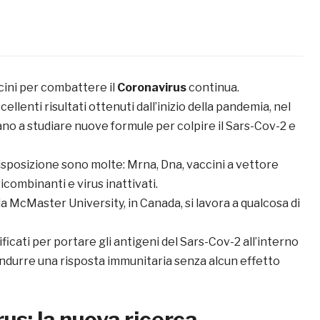
i
cini per combattere il
Coronavirus
continua.
llenti risultati ottenuti dall’inizio della pandemia, nel
no a studiare nuove formule per colpire il Sars-Cov-2 e
isposizione sono molte: Mrna, Dna, vaccini a vettore
icombinanti e virus inattivati.
la McMaster University, in Canada, si lavora a qualcosa di
ificati per portare gli antigeni del Sars-Cov-2 all’interno
indurre una risposta immunitaria senza alcun effetto
us: la nuova ricerca