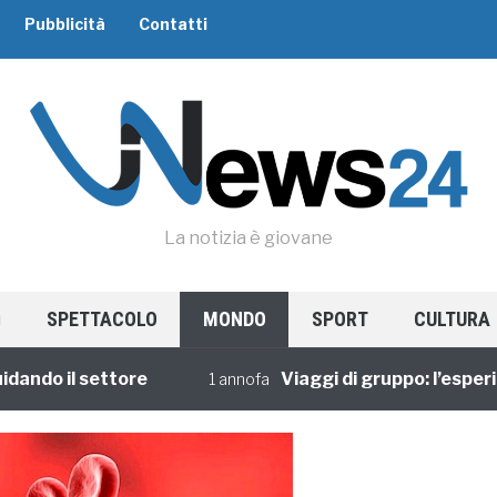
Pubblicità
Contatti
La notizia è giovane
SPETTACOLO
MONDO
SPORT
CULTURA
do il settore
Viaggi di gruppo: l’esperienz
1 annofa