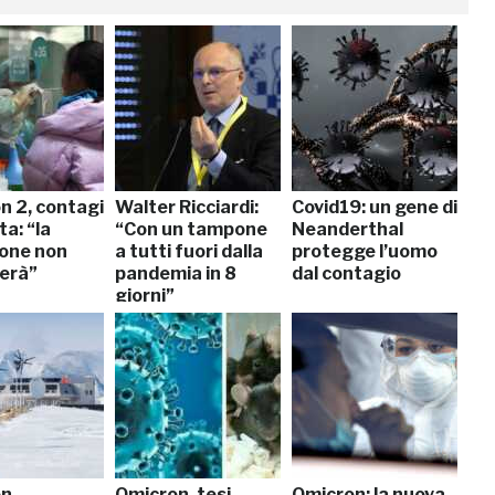
n 2, contagi
Walter Ricciardi:
Covid19: un gene di
ita: “la
“Con un tampone
Neanderthal
ione non
a tutti fuori dalla
protegge l’uomo
rerà”
pandemia in 8
dal contagio
giorni”
n,
Omicron, tesi
Omicron: la nuova