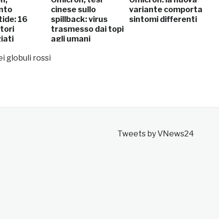
nto
cinese sullo
variante comporta
tide: 16
spillback: virus
sintomi differenti
tori
trasmesso dai topi
iati
agli umani
i globuli rossi
Tweets by VNews24