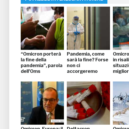
“Omicron porterà
Pandemia, come
Omicro
la fine della
sarà la fine? Forse
in risal
pandemia”, parola
non ci
situaz
dell’Oms
accorgeremo
miglio
Omicron, Europa: il
Deltacron,
Omicro