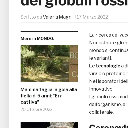
dei globuli ross
Scritto da
Valeria Magni
il
17 Marzo 2022
La ricerca dei vac
More in MONDO:
Nonostante gli ecce
mondo si continua
le varianti.
Le tecnologie
a d
virale o proteine r
Nei laboratori del
innovativo.
Mamma taglia la gola alla
figlia di 5 anni: “Era
I globuli rossi mod
cattiva”
dell’organismo, e 
20 Ottobre 2022
collaterale.
Coronavir