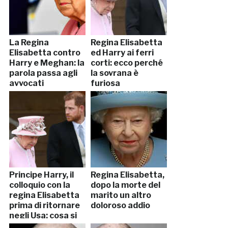
La Regina
Regina Elisabetta
Elisabetta contro
ed Harry ai ferri
Harry e Meghan: la
corti: ecco perché
parola passa agli
la sovrana è
avvocati
furiosa
Principe Harry, il
Regina Elisabetta,
colloquio con la
dopo la morte del
regina Elisabetta
marito un altro
prima di ritornare
doloroso addio
negli Usa: cosa si
sono detti