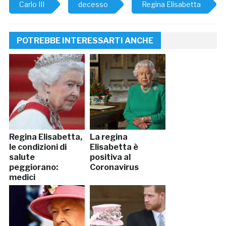
Carlo III
decesso
Regina Elisabetta
POTREBBE INTERESSARTI ANCHE
Regina Elisabetta,
La regina
le condizioni di
Elisabetta è
salute
positiva al
peggiorano:
Coronavirus
medici
preoccupati