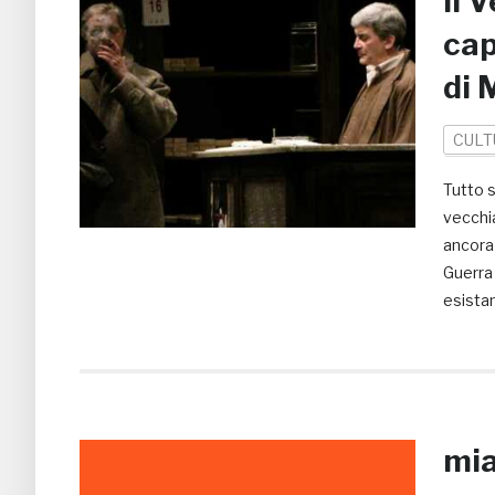
Il 
cap
di 
CULT
Tutto s
vecchia
ancora 
Guerra 
esistan
mia