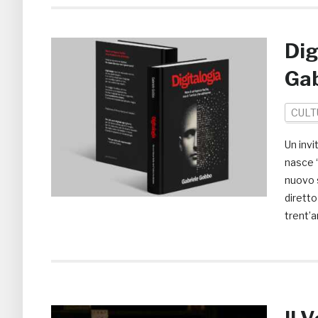
Dig
Gab
CULT
Un invi
nasce “
nuovo 
diretto
trent’a