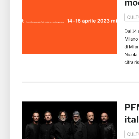
mo
CULT
Dal 14 
Milano
di Mila
Nicola 
cifra ri
PFM
ita
CULT