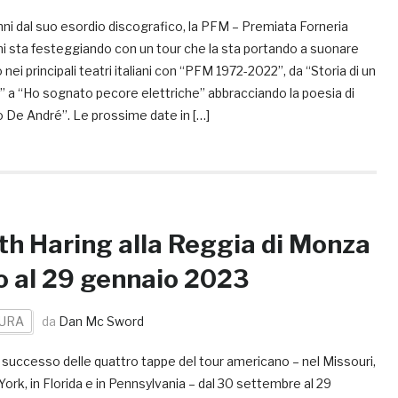
ni dal suo esordio discografico, la PFM – Premiata Forneria
i sta festeggiando con un tour che la sta portando a suonare
o nei principali teatri italiani con “PFM 1972-2022”, da “Storia di un
” a “Ho sognato pecore elettriche” abbracciando la poesia di
o De André”. Le prossime date in […]
th Haring alla Reggia di Monza
o al 29 gennaio 2023
URA
da
Dan Mc Sword
 successo delle quattro tappe del tour americano – nel Missouri,
ork, in Florida e in Pennsylvania – dal 30 settembre al 29