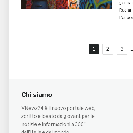
gennaio
Radiant
L’espos
1
2
3
…
Chi siamo
VNews24 è il nuovo portale web,
scritto e ideato da giovani, per le
notizie e informazioni a 360°
dall’Italia e dal mondo