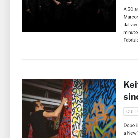
A 50 an
Marcon
dal viv
minuto
Fabrizi
Kei
sin
CULT
Dopo il
a New Y