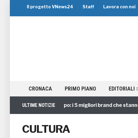
Il progetto VNews24
Staff
Lavora con noi
CRONACA
PRIMO PIANO
EDITORIALI
Viaggi di Gruppo: i 5 migliori brand che stanno gu
ULTIME NOTIZIE
CULTURA