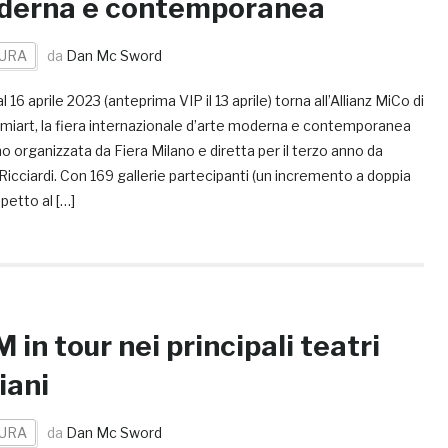
derna e contemporanea
URA
da
Dan Mc Sword
al 16 aprile 2023 (anteprima VIP il 13 aprile) torna all’Allianz MiCo di
 miart, la fiera internazionale d’arte moderna e contemporanea
no organizzata da Fiera Milano e diretta per il terzo anno da
Ricciardi. Con 169 gallerie partecipanti (un incremento a doppia
spetto al […]
 in tour nei principali teatri
liani
URA
da
Dan Mc Sword