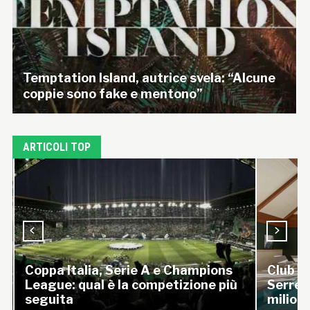
Temptation Island, autrice svela: “Alcune
coppie sono fake e mentono”
ARTICOLI TOP
Coppa Italia, Serie A e Champions
Club Me
League: qual è la competizione più
Serre C
seguita
milioni