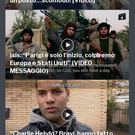
un posto…scomodo! [VIDEO]
Isis: “Parigi è solo l’inizio, colpiremo
Europa e Stati Uniti” (VIDEO
MESSAGGIO)
“Charlie Hebdo? Bravi, hanno fatto