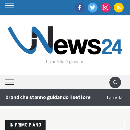
facebook
twitter
instagram
feedburn
La notizia è giovane
 stanno guidando il settore
Viaggi di grupp
1 annofa
IN PRIMO PIANO