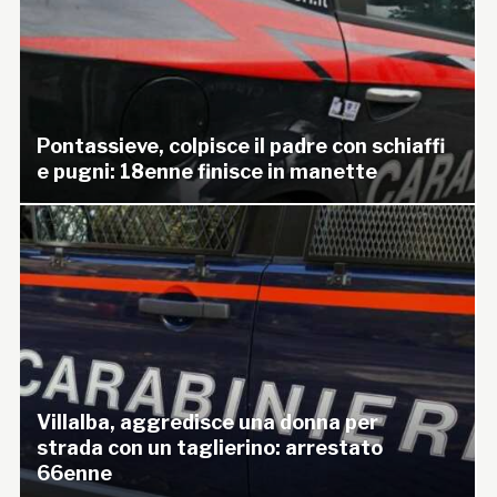
Pontassieve, colpisce il padre con schiaffi
e pugni: 18enne finisce in manette
Villalba, aggredisce una donna per
strada con un taglierino: arrestato
66enne