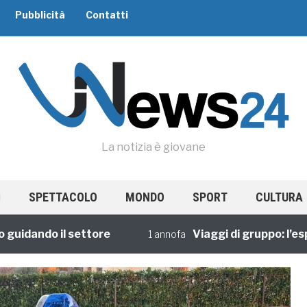
Pubblicità
Contatti
La notizia è giovane
SPETTACOLO
MONDO
SPORT
CULTURA
ando il settore
Viaggi di gruppo: l’esperi
1 annofa