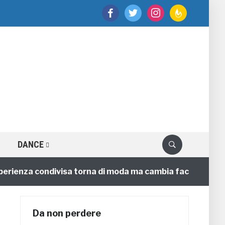
facebook
twitter
instagram
feedburner
DANCE
enza condivisa torna di moda ma cambia faccia
4 anni
Da non perdere