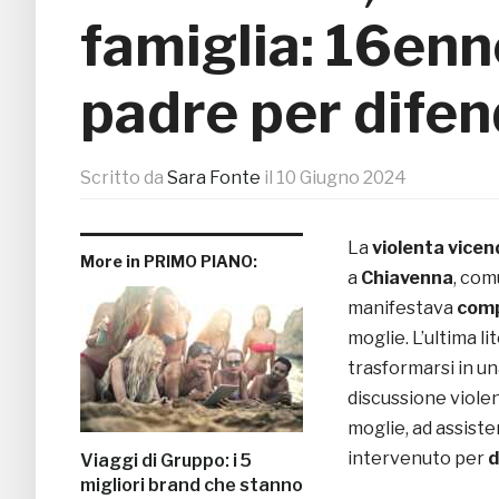
famiglia: 16enne
padre per difen
Scritto da
Sara Fonte
il
10 Giugno 2024
La
violenta vicen
More in PRIMO PIANO:
a
Chiavenna
, com
manifestava
comp
moglie. L’ultima l
trasformarsi in un
discussione violen
moglie, ad assistere
intervenuto per
d
Viaggi di Gruppo: i 5
migliori brand che stanno