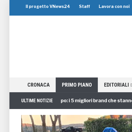
Il progetto VNews24
Staff
Lavora con noi
CRONACA
PRIMO PIANO
EDITORIALI
Viaggi di Gruppo: i 5 migliori brand che stanno guid
ULTIME NOTIZIE