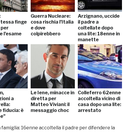
:
Guerra Nucleare:
Arzignano, uccide
tessa finge
cosa rischia l’Italia
il padre a
 per
e dove
coltellate dopo
e l’esame
colpirebbero
una lite: 18enne in
manette
m,
Le Iene, minacce in
Colleferro 62enne
ioni a
diretta per
accoltella vicino di
ella:
Matteo Viviani: il
casa dopo una lite:
 fiducia: è
messaggio choc
arrestato
pe”
n famiglia: 16enne accoltella il padre per difendere la