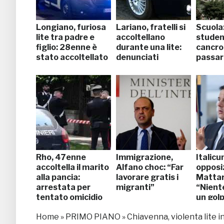
Longiano, furiosa
Lariano, fratelli si
Scuola
lite tra padre e
accoltellano
studen
figlio: 28enne è
durante una lite:
cancro
stato accoltellato
denunciati
passar
Rho, 47enne
Immigrazione,
Italicu
accoltella il marito
Alfano choc: “Far
opposiz
alla pancia:
lavorare gratis i
Mattar
arrestata per
migranti”
“Niente
tentato omicidio
un gol
Home
»
PRIMO PIANO
»
Chiavenna, violenta lite i