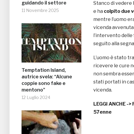
guidando il settore
Stanco di vedere l
11 Novembre 2025
e ha
colpito due v
mentre l’uomo era 
vicenda avvenuta
l’intervento delle
seguito alla segna
L’uomo è stato tr
ricevere le cure n
Temptation Island,
non sembra essere 
autrice svela: “Alcune
stati portati in c
coppie sono fake e
mentono”
vicenda.
12 Luglio 2024
LEGGI ANCHE ->
57enne