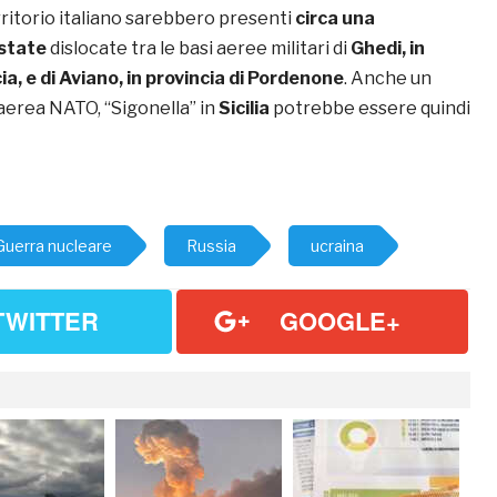
erritorio italiano sarebbero presenti
circa una
estate
dislocate tra le basi aeree militari di
Ghedi, in
ia, e di Aviano, in provincia di Pordenone
. Anche un
 aerea NATO, “Sigonella” in
Sicilia
potrebbe essere quindi
Guerra nucleare
Russia
ucraina
TWITTER
GOOGLE+