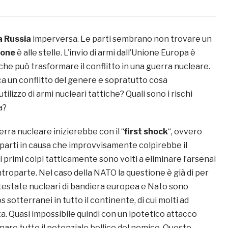
a Russia
imperversa. Le parti sembrano non trovare un
ione
è alle stelle. L’invio di armi dall’Unione Europa è
he può trasformare il conflitto in una guerra nucleare.
a un conflitto del genere e sopratutto cosa
ilizzo di armi nucleari tattiche? Quali sono i rischi
ia?
erra nucleare inizierebbe con il “
first shock
“, ovvero
 parti in causa che improvvisamente colpirebbe il
 i primi colpi tatticamente sono volti a eliminare l’arsenal
troparte. Nel caso della NATO la questione è già di per
testate nucleari di bandiera europea e Nato sono
s sotterranei in tutto il continente, di cui molti ad
a. Quasi impossibile quindi con un ipotetico attacco
nare tutto il potenziale bellico del nemico. Questo