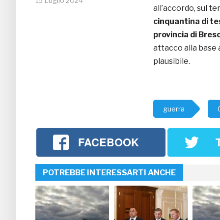
15 Luglio 2024
all’accordo, sul t
cinquantina di t
provincia di Bresc
attacco alla base
plausibile.
guerra
FACEBOOK
POTREBBE INTERESSARTI ANCHE