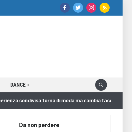
facebook
twitter
instagram
feedburner
DANCE
enza condivisa torna di moda ma cambia faccia
4 anni
Da non perdere