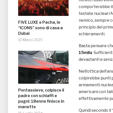
comporterebbe il “
testate nucleari N
nemico, sempre con
FIVE LUXE e Pacha, le
principio del prim
“ICONS” sono di casa a
Dubai
schieramenti.
13 Marzo 2025
Basta pensare che
15mila
. Sufficien
devastanti e senza
Nell’ottica dell’a
colpirebbe punti pr
armamenti nucleari,
Pontassieve, colpisce il
americani con tali 
padre con schiaffi e
effettivamente par
pugni: 18enne finisce in
manette
Quindi secondo il 