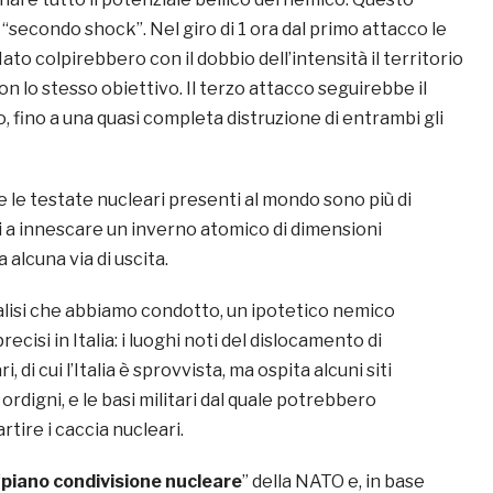
secondo shock”. Nel giro di 1 ora dal primo attacco le
ato colpirebbero con il dobbio dell’intensità il territorio
 lo stesso obiettivo. Il terzo attacco seguirebbe il
o, fino a una quasi completa distruzione di entrambi gli
 le testate nucleari presenti al mondo sono più di
ti a innescare un inverno atomico di dimensioni
 alcuna via di uscita.
nalisi che abbiamo condotto, un ipotetico nemico
ecisi in Italia: i luoghi noti del dislocamento di
 di cui l’Italia è sprovvista, ma ospita alcuni siti
ordigni, e le basi militari dal quale potrebbero
tire i caccia nucleari.
“
piano condivisione nucleare
” della NATO e, in base