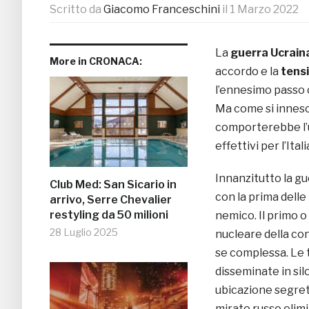
Scritto da
Giacomo Franceschini
il
1 Marzo 2022
La
guerra Ucrain
More in CRONACA:
accordo e la
tens
l’ennesimo passo c
Ma come si innesc
comporterebbe l’ut
effettivi per l’Ital
Innanzitutto la gu
Club Med: San Sicario in
con la prima delle
arrivo, Serre Chevalier
restyling da 50 milioni
nemico. Il primo o
28 Luglio 2025
nucleare della con
se complessa. Le 
disseminate in silo
ubicazione segret
mirato russo elimi