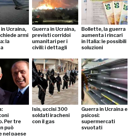
in Ucraina,
Guerra in Ucraina,
Bollette, la guerra
chiede armi
previsti corridoi
aumenta i rincari
a: la
umanitari per i
in Italia: le possibili
ta
civili: i dettagli
soluzioni
a:
Isis, uccisi 300
Guerra in Ucraina e
coni
soldati iracheni
psicosi:
. Per tre
con il gas
supermercati
on può
svuotati
e nel paese