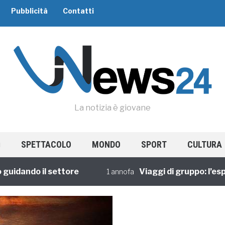
Pubblicità
Contatti
La notizia è giovane
SPETTACOLO
MONDO
SPORT
CULTURA
ando il settore
Viaggi di gruppo: l’esperi
1 annofa