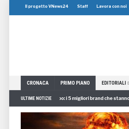
Il progetto VNews24
Staff
Lavora con noi
CRONACA
PRIMO PIANO
EDITORIALI
Viaggi di Gruppo: i 5 migliori brand che stanno guid
ULTIME NOTIZIE