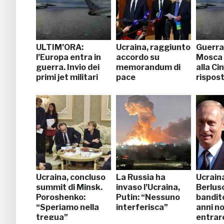
ULTIM’ORA:
Ucraina, raggiunto
Guerra 
l’Europa entra in
accordo su
Mosca 
guerra. Invio dei
memorandum di
alla Cin
primi jet militari
pace
rispos
Ucraina, concluso
La Russia ha
Ucrain
summit di Minsk.
invaso l’Ucraina,
Berlus
Poroshenko:
Putin: “Nessuno
bandito
“Speriamo nella
interferisca”
anni n
tregua”
entrar