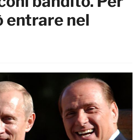
coni bandito. Per
ò entrare nel