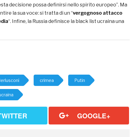
sta decisione possa definirsi nello spirito europeo”. Ma
tire la sua voce: si tratta di un “
vergognoso attacco
edia
“. Infine, la Russia definisce la black list ucraina una
erlusconi
crimea
Putin
ucraina
TWITTER
GOOGLE+