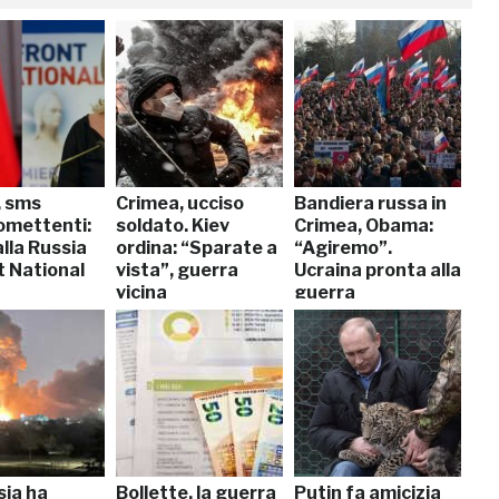
, sms
Crimea, ucciso
Bandiera russa in
mettenti:
soldato. Kiev
Crimea, Obama:
alla Russia
ordina: “Sparate a
“Agiremo”.
t National
vista”, guerra
Ucraina pronta alla
vicina
guerra
sia ha
Bollette, la guerra
Putin fa amicizia