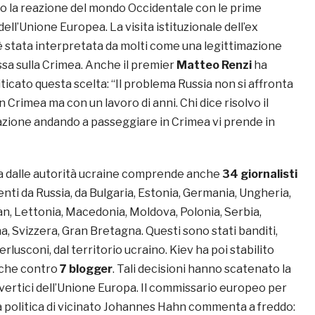
o la reazione del mondo Occidentale con le prime
dell’Unione Europea. La visita istituzionale dell’ex
 è stata interpretata da molti come una legittimazione
ssa sulla Crimea. Anche il premier
Matteo Renzi
ha
icato questa scelta: “Il problema Russia non si affronta
 Crimea ma con un lavoro di anni. Chi dice risolvo il
ione andando a passeggiare in Crimea vi prende in
ata dalle autorità ucraine comprende anche
34 giornalisti
nti da Russia, da Bulgaria, Estonia, Germania, Ungheria,
an, Lettonia, Macedonia, Moldova, Polonia, Serbia,
, Svizzera, Gran Bretagna. Questi sono stati banditi,
rlusconi, dal territorio ucraino. Kiev ha poi stabilito
che contro
7 blogger
. Tali decisioni hanno scatenato la
vertici dell’Unione Europa. Il commissario europeo per
la politica di vicinato Johannes Hahn commenta a freddo: