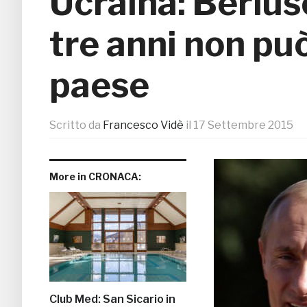
Ucraina: Berlus
tre anni non pu
paese
Scritto da
Francesco Vidè
il
17 Settembre 2015
More in CRONACA:
Club Med: San Sicario in