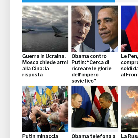
Guerra in Ucraina,
Obama contro
Le Pen
Mosca chiede armi
Putin: “Cerca di
compro
alla Cina: la
ricreare le glorie
soldi d
risposta
dell’impero
al Fron
sovietico”
Putin minaccia
Obama telefona a
La Rus