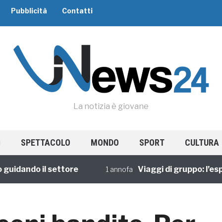
Pubblicità
Contatti
La notizia è giovane
SPETTACOLO
MONDO
SPORT
CULTURA
dando il settore
Viaggi di gruppo: l’esperi
1 annofa