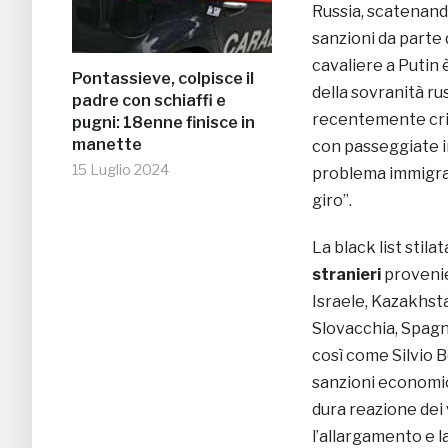
Russia, scatenand
sanzioni da parte 
cavaliere a Putin
Pontassieve, colpisce il
della sovranità ru
padre con schiaffi e
recentemente crit
pugni: 18enne finisce in
manette
con passeggiate in
15 Luglio 2024
problema immigraz
giro”.
La black list stil
stranieri
provenie
Israele, Kazakhst
Slovacchia, Spagna
così come Silvio Be
sanzioni economi
dura reazione dei 
l’allargamento e 