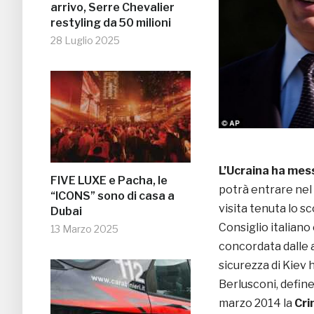
arrivo, Serre Chevalier
restyling da 50 milioni
28 Luglio 2025
L’Ucraina ha mess
FIVE LUXE e Pacha, le
potrà entrare nel 
“ICONS” sono di casa a
visita tenuta lo s
Dubai
Consiglio italiano
13 Marzo 2025
concordata dalle a
sicurezza di Kiev h
Berlusconi, defin
marzo 2014 la
Cr