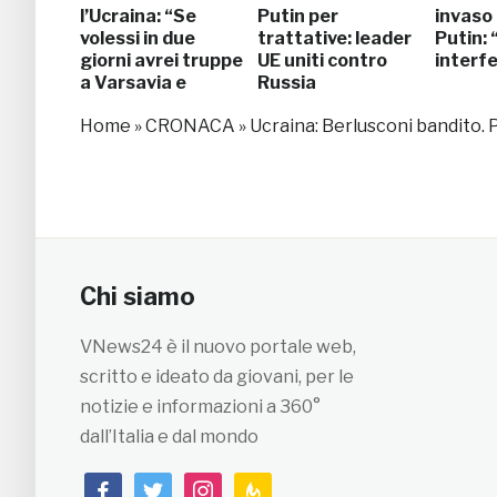
l’Ucraina: “Se
Putin per
invaso 
volessi in due
trattative: leader
Putin:
giorni avrei truppe
UE uniti contro
interfe
a Varsavia e
Russia
Bucarest”
Home
»
CRONACA
»
Ucraina: Berlusconi bandito. 
Chi siamo
VNews24 è il nuovo portale web,
scritto e ideato da giovani, per le
notizie e informazioni a 360°
dall’Italia e dal mondo
facebook
twitter
instagram
feedburner