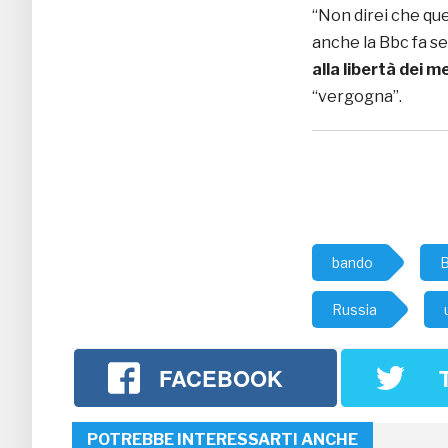
“Non direi che que
anche la Bbc fa sen
alla libertà dei m
“vergogna”.
bando
B
Russia
FACEBOOK
POTREBBE INTERESSARTI ANCHE