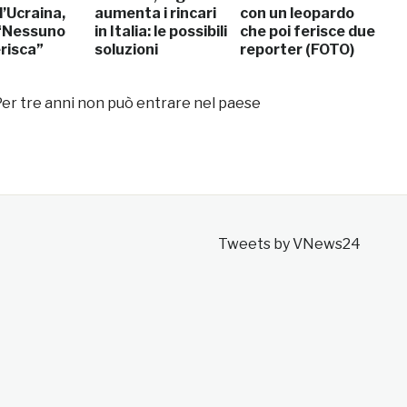
l’Ucraina,
aumenta i rincari
con un leopardo
 “Nessuno
in Italia: le possibili
che poi ferisce due
risca”
soluzioni
reporter (FOTO)
Per tre anni non può entrare nel paese
Tweets by VNews24