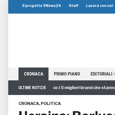
Il progetto VNews24
Staff
Lavora con noi
CRONACA
PRIMO PIANO
EDITORIALI
Viaggi di Gruppo: i 5 migliori brand che stanno gui
ULTIME NOTIZIE
CRONACA
,
POLITICA