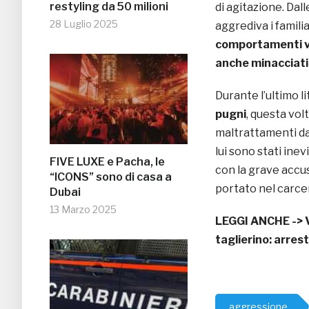
restyling da 50 milioni
di agitazione. Dal
28 Luglio 2025
aggrediva i famili
comportamenti v
anche minacciati
Durante l’ultimo li
pugni
, questa vol
maltrattamenti da 
lui sono stati inev
FIVE LUXE e Pacha, le
con la grave accu
“ICONS” sono di casa a
portato nel carcer
Dubai
13 Marzo 2025
LEGGI ANCHE ->
taglierino: arre
aggressione