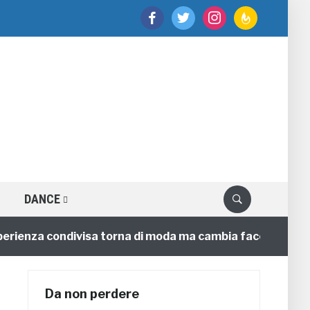
facebook
twitter
instagram
feedburner
DANCE
nza condivisa torna di moda ma cambia faccia
4 anni
Da non perdere