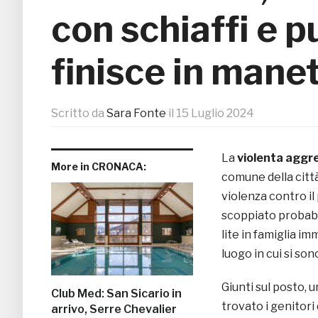
con schiaffi e 
finisce in mane
Scritto da
Sara Fonte
il
15 Luglio 2024
La
violenta aggr
More in CRONACA:
comune della città
violenza contro il
scoppiato probabil
lite in famiglia im
luogo in cui si sono 
Giunti sul posto,
Club Med: San Sicario in
trovato i genitori
arrivo, Serre Chevalier