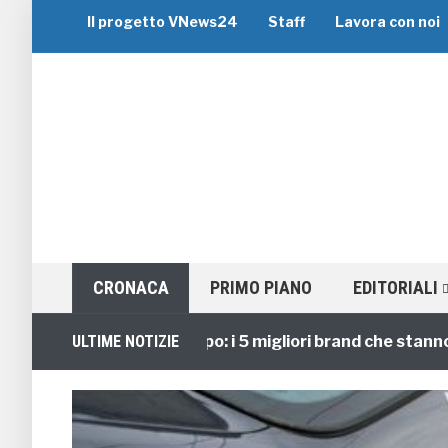
Il progetto VNews24
Staff
Lavora con noi
CRONACA
PRIMO PIANO
EDITORIALI
Viaggi di Gruppo: i 5 migliori brand che stanno guid
ULTIME NOTIZIE