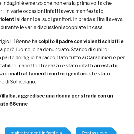
le indagini è emerso che non era la prima volta che
ari, in varie occasioni infatti aveva manifestato
iolenti
ai danni dei suoi genitori. In preda all’ira li aveva
durante le varie discussioni scoppiate in casa.
tigio il 18enne ha
colpito il padre con violenti schiaffi e
ta però l’uomo lo ha denunciato. Stanco di subire i
parte del figlio ha raccontato tutto ai Carabinieri e per
itabili le manette. Il ragazzo è stato infatti
arrestato
sa di
maltrattamenti contro i genitori
ed è stato
e di Sollicciano.
Villalba, aggredisce una donna per strada con un
stato 66enne
maltrattamenti in famiglia
Pontassieve