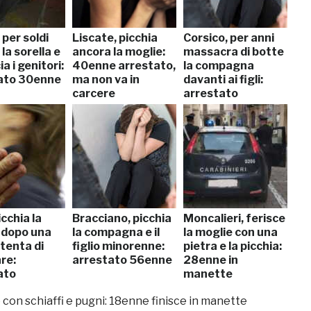
 per soldi
Liscate, picchia
Corsico, per anni
 la sorella e
ancora la moglie:
massacra di botte
a i genitori:
40enne arrestato,
la compagna
ato 30enne
ma non va in
davanti ai figli:
carcere
arrestato
icchia la
Bracciano, picchia
Moncalieri, ferisce
 dopo una
la compagna e il
la moglie con una
 tenta di
figlio minorenne:
pietra e la picchia:
re:
arrestato 56enne
28enne in
ato
manette
 con schiaffi e pugni: 18enne finisce in manette