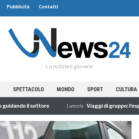
Pubblicità
Contatti
La notizia è giovane
SPETTACOLO
MONDO
SPORT
CULTURA
ando il settore
Viaggi di gruppo: l’esperie
1 annofa