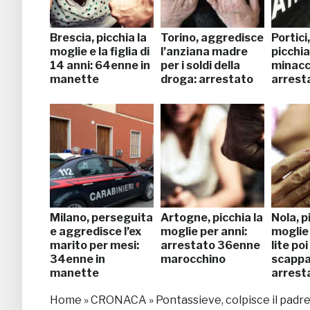
Brescia, picchia la
Torino, aggredisce
Portici,
moglie e la figlia di
l’anziana madre
picchia
14 anni: 64enne in
per i soldi della
minacci
manette
droga: arrestato
arrest
Milano, perseguita
Artogne, picchia la
Nola, p
e aggredisce l’ex
moglie per anni:
moglie
marito per mesi:
arrestato 36enne
lite poi
34enne in
marocchino
scappa
manette
arrest
Home
»
CRONACA
»
Pontassieve, colpisce il padre