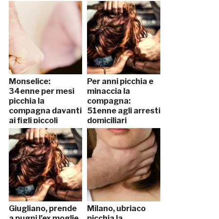
Monselice:
Per anni picchia e
34enne per mesi
minaccia la
picchia la
compagna:
compagna davanti
51enne agli arresti
ai figli piccoli
domiciliari
Giugliano, prende
Milano, ubriaco
a pugni l’ex moglie
picchia la