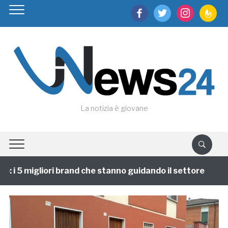
facebook
twitter
instagram
feedburn
La notizia è giovane
 i 5 migliori brand che stanno guidando il settore
1 