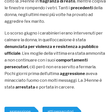
colto la 34enne in
flagranza di reato
, mentre colpiva
le finestre rompendo i vetri. Tanti i
precedenti
della
donna, negli ultimi mesi più volte ha provato ad
aggredire l’ex marito.
Lo scorso giugno i carabinieri erano intervenuti per
calmare la donna, in quell’occasione è stata
denunciata per violenza e resistenza a pubblico
ufficiale
. L’ex moglie della vittima era stata ammonita
a non continuare con i suoi
comportamenti
persecutori
, ciò però non era servito a fermarla.
Pochi giorni prima dell’ultima
aggressione
aveva
minacciato l’uomo con molti messaggi. La 34enne è
stata
arrestata
e portata in carcere.
aggressione
atti persecutori