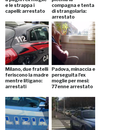
e le strappa i
compagna e tenta
capelli: arrestato
di strangolarla:
arrestato
Milano, due fratelli
Padova, minaccia e
feriscono la madre
perseguita l’ex
mentre litigano:
moglie per mesi:
arrestati
77enne arrestato