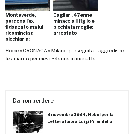
Monteverde,
Cagliari, 47enne
perdona l’ex
minaccia il figlio e
fidanzato ma lui
picchia la moglie:
ricomincia a
arrestato
picchiarla:
arrestato
Home
»
CRONACA
»
Milano, perseguita e aggredisce
l’ex marito per mesi: 34enne in manette
Da non perdere
8 novembre 1934, Nobel per la
Letteratura a Luigi Pirandello