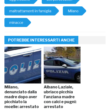
maltrattamenti in famiglia
Milano
minacce
POTREBBE INTERESSARTI ANCHE
Milano,
Albano Laziale,
denunciato dalla
ubriaco picchia
madre dopo aver
l’anziana madre
picchiato la
con calci e pugni:
moglie: arrestato
arrestato