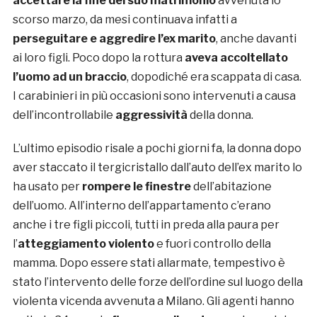
accettare la fine del suo matrimonio
avvenuta lo
scorso marzo, da mesi continuava infatti a
perseguitare e aggredire l’ex marito
, anche davanti
ai loro figli. Poco dopo la rottura
aveva accoltellato
l’uomo ad un braccio
, dopodiché era scappata di casa.
I carabinieri in più occasioni sono intervenuti a causa
dell’incontrollabile
aggressività
della donna.
L’ultimo episodio risale a pochi giorni fa, la donna dopo
aver staccato il tergicristallo dall’auto dell’ex marito lo
ha usato per
rompere le finestre
dell’abitazione
dell’uomo. All’interno dell’appartamento c’erano
anche i tre figli piccoli, tutti in preda alla paura per
l’
atteggiamento violento
e fuori controllo della
mamma. Dopo essere stati allarmate, tempestivo è
stato l’intervento delle forze dell’ordine sul luogo della
violenta vicenda avvenuta a Milano. Gli agenti hanno