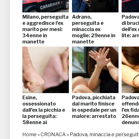
Milano, perseguita
Adrano,
Padova
e aggredisce l’ex
perseguita e
di bruc
marito per mesi:
minaccia ex
dell’ex
34enne in
moglie: 29enne in
lite: a
manette
manette
Esine,
Padova, picchiata
Padova
ossessionato
dal marito finisce
offende
dall’ex la picchia e
in ospedale per un
l’ex fi
la perseguita:
malore: arrestato
26enn
58enne ai
denunc
domiciliari
Home
»
CRONACA
»
Padova, minaccia e perseguit