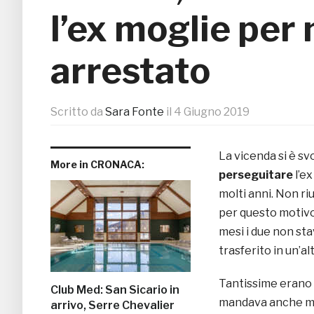
l’ex moglie per
arrestato
Scritto da
Sara Fonte
il
4 Giugno 2019
La vicenda si è sv
More in CRONACA:
perseguitare
l’ex
molti anni. Non ri
per questo motiv
mesi i due non sta
trasferito in un’a
Tantissime erano l
Club Med: San Sicario in
mandava anche m
arrivo, Serre Chevalier