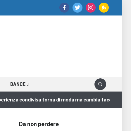
facebook
twitter
instagram
feedburner
DANCE
enza condivisa torna di moda ma cambia faccia
4 anni
Da non perdere