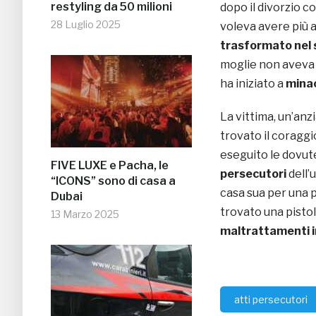
restyling da 50 milioni
dopo il divorzio 
28 Luglio 2025
voleva avere più a
trasformato nel 
moglie non aveva 
ha iniziato a
minac
La vittima, un’anz
trovato il coraggi
eseguito le dovute
FIVE LUXE e Pacha, le
persecutori
dell’
“ICONS” sono di casa a
casa sua per una 
Dubai
trovato una pistol
13 Marzo 2025
maltrattamenti i
atti persecutori