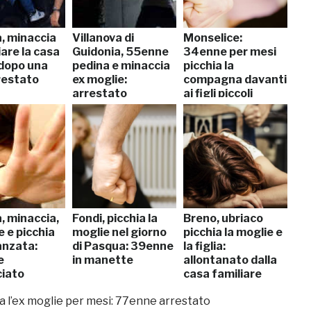
, minaccia
Villanova di
Monselice:
iare la casa
Guidonia, 55enne
34enne per mesi
 dopo una
pedina e minaccia
picchia la
rrestato
ex moglie:
compagna davanti
arrestato
ai figli piccoli
, minaccia,
Fondi, picchia la
Breno, ubriaco
 e picchia
moglie nel giorno
picchia la moglie e
danzata:
di Pasqua: 39enne
la figlia:
e
in manette
allontanato dalla
iato
casa familiare
a l’ex moglie per mesi: 77enne arrestato