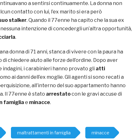
continuavano a sentirsi continuamente. La donna non
lcun contatto con lui, l’ex marito si era però
suo stalker
. Quando il 77enne ha capito che la sua ex
nessuna intenzione di concedergli un’altra opportunità,
ciarla
.
iana donna di 71 anni, stanca di vivere con la paura ha
o di chiedere aiuto alle forze dell’ordine. Dopo aver
 indagini, i carabinieri hanno provato gli
atti
uomo ai danni dell’ex moglie. Gli agenti si sono recati a
perquisizione, all’interno del suo appartamento hanno
a. Il 77enne è stato
arrestato
con le gravi accuse di
n famiglia
e
minacce
.
maltrattamenti in famiglia
minacce