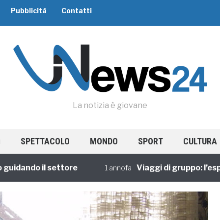
Pubblicità
Contatti
La notizia è giovane
SPETTACOLO
MONDO
SPORT
CULTURA
ando il settore
Viaggi di gruppo: l’esperi
1 annofa