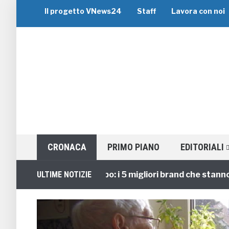
Il progetto VNews24
Staff
Lavora con noi
CRONACA
PRIMO PIANO
EDITORIALI
Viaggi di Gruppo: i 5 migliori brand che stanno guid
ULTIME NOTIZIE