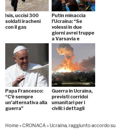
Isis, uccisi 300
Putin minaccia
soldati iracheni
l’Ucraina: “Se
con il gas
volessi in due
giorni avrei truppe
a Varsavia e
Bucarest”
Papa Francesco:
Guerra in Ucraina,
“C’è sempre
previsti corridoi
un’alternativa alla
umanitari per i
guerra”
civili: i dettagli
Home
»
CRONACA
»
Ucraina, raggiunto accordo su