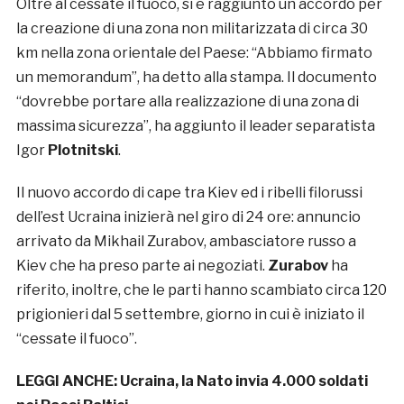
Oltre al cessate il fuoco, si è raggiunto un accordo per
la creazione di una zona non militarizzata di circa 30
km nella zona orientale del Paese: “Abbiamo firmato
un memorandum”, ha detto alla stampa. Il documento
“dovrebbe portare alla realizzazione di una zona di
massima sicurezza”, ha aggiunto il leader separatista
Igor
Plotnitski
.
Il nuovo accordo di cape tra Kiev ed i ribelli filorussi
dell’est Ucraina inizierà nel giro di 24 ore: annuncio
arrivato da Mikhail Zurabov, ambasciatore russo a
Kiev che ha preso parte ai negoziati.
Zurabov
ha
riferito, inoltre, che le parti hanno scambiato circa 120
prigionieri dal 5 settembre, giorno in cui è iniziato il
“cessate il fuoco”.
LEGGI ANCHE:
Ucraina, la Nato invia 4.000 soldati