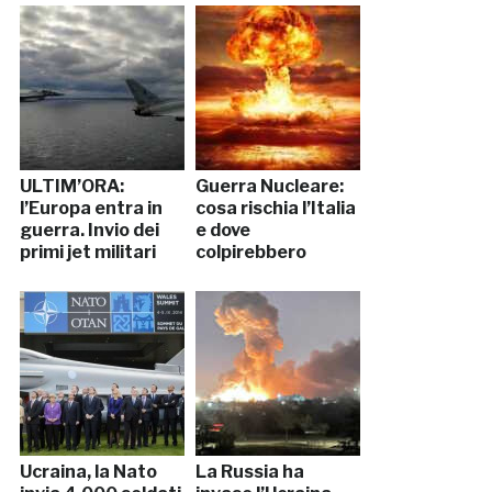
ULTIM’ORA:
Guerra Nucleare:
l’Europa entra in
cosa rischia l’Italia
guerra. Invio dei
e dove
primi jet militari
colpirebbero
Ucraina, la Nato
La Russia ha