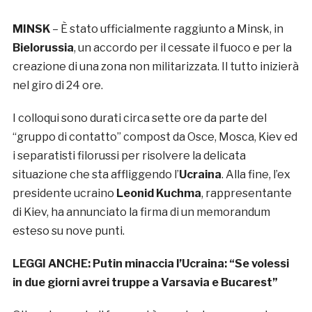
MINSK
– È stato ufficialmente raggiunto a Minsk, in
Bielorussia
, un accordo per il cessate il fuoco e per la
creazione di una zona non militarizzata. Il tutto inizierà
nel giro di 24 ore.
I colloqui sono durati circa sette ore da parte del
“gruppo di contatto” compost da Osce, Mosca, Kiev ed
i separatisti filorussi per risolvere la delicata
situazione che sta affliggendo l’
Ucraina
. Alla fine, l’ex
presidente ucraino
Leonid Kuchma
, rappresentante
di Kiev, ha annunciato la firma di un memorandum
esteso su nove punti.
LEGGI ANCHE:
Putin minaccia l’Ucraina: “Se volessi
in due giorni avrei truppe a Varsavia e Bucarest”