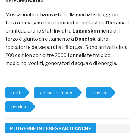
nei Paesi Baltici
Mosca, inoltre, ha inviato nella giornata di oggi un
terzo convoglio di aiuti umanitari nell’est dell’Ucraina. I
primi due erano stati inviati a
Luganskm
mentre il
terzo è giunto direttamente a
Donetsk
, altra
roccaforte dei separatisti filorussi. Sono arrivati circa
200 camion con oltre 2000 tonnellate tra cibo,
medicine, vestiti, generatori d’acqua e di energia.
aiuti
cessate il fuoco
Russia
ucraina
POTREBBE INTERESSARTI ANCHE