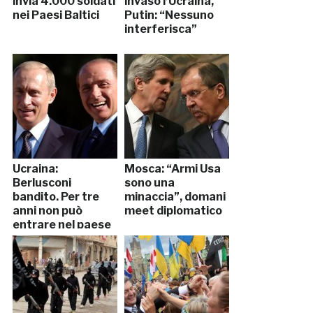
invia 4.000 soldati
invaso l’Ucraina,
nei Paesi Baltici
Putin: “Nessuno
interferisca”
Ucraina:
Mosca: “Armi Usa
Berlusconi
sono una
bandito. Per tre
minaccia”, domani
anni non può
meet diplomatico
entrare nel paese