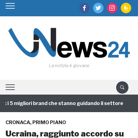
facebook
twitter
instagram
feedburn
La notizia è giovane
i 5 migliori brand che stanno guidando il settore
1 
CRONACA
,
PRIMO PIANO
Ucraina, raggiunto accordo su