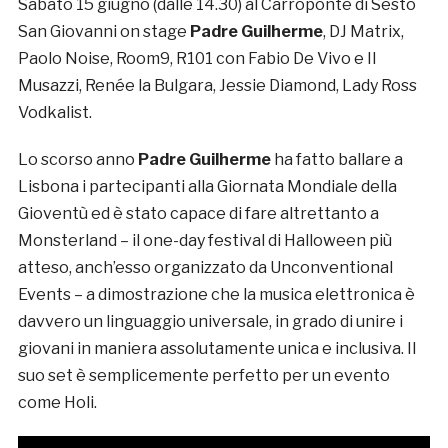
Sabato 15 giugno (dalle 14.30) al Carroponte di Sesto
San Giovanni on stage
Padre Guilherme
, DJ Matrix,
Paolo Noise, Room9, R101 con Fabio De Vivo e Il
Musazzi, Renée la Bulgara, Jessie Diamond, Lady Ross
Vodkalist.
Lo scorso anno
Padre Guilherme
ha fatto ballare a
Lisbona i partecipanti alla Giornata Mondiale della
Gioventù ed è stato capace di fare altrettanto a
Monsterland – il one-day festival di Halloween più
atteso, anch’esso organizzato da Unconventional
Events – a dimostrazione che la musica elettronica è
davvero un linguaggio universale, in grado di unire i
giovani in maniera assolutamente unica e inclusiva. Il
suo set è semplicemente perfetto per un evento
come Holi.