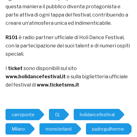
questa maniera il pubblico diventa protagonista e
parte attiva di ogni tappa del festival, contribuendo a
creare un’atmosfera unica ed indimenticabile.
R101
è radio partner ufficiale di Holi Dance Festival,
con la partecipazione dei suoi talent e di numeri ospiti
speciali.
I
ticket
sono disponibili sul sito
www.holidancefestival.it
e sulla biglietteria ufficiale
del festival di
www.ticketsms.it
carroponte
Dj
holidancefestival
Milano
monsterland
padreguilherme