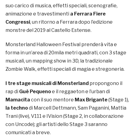
suo carico di musica, effetti speciali, scenografie,
animazione e travestimenti
a Ferrara Fiere
Congressi
, un ritorno a Ferrara dopo l’edizione
monstre del 2019 al Castello Estense.
Monsterland Halloween Festival prenderà vita e
forma in un’area di 20mila metri quadrati, con 3 stage
musicali, un mapping show in 3D, la tradizionale
Zombie Walk, effetti speciali di magia e stregoneria.
I tre stage musicali di Monsterland
propongono il
rap di
Gué Pequeno
e il reggaeton e l’urban di
Mamacita
con il suo mentore
Max Brigante
(Stage 1),
la techno
di Marcell Dettmann, Sam Paganini, Mattia
Trani (live), V111 e IVision (Stage 2, in collaborazione
con Uncode); gli artisti dello Stage 3 saranno
comunicati a breve.