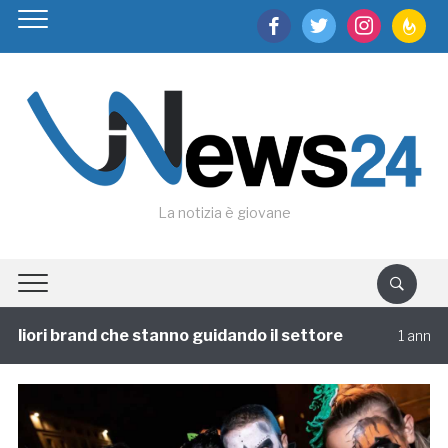
facebook
twitter
instagram
feedburn
La notizia è giovane
liori brand che stanno guidando il settore
1 annofa