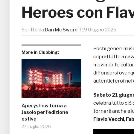
Heroes con Flav
Scritto da
Dan Mc Sword
il
19 Giugno 2025
Pochi generi music
More in Clubbing:
soprattutto a cava
movimento cultura
diffondersi ovunque
autentici eroi ne
Sabato 21 giugn
celebra tutto ciò 
Aperyshow torna a
tornerà anche a l
Jesolo per l’edizione
estiva
Flavio Vecchi
,
Fab
27 Luglio 2026