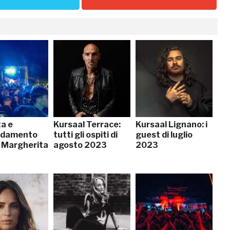
ta e
Kursaal Terrace:
Kursaal Lignano: i
idamento
tutti gli ospiti di
guest di luglio
’ Margherita
agosto 2023
2023