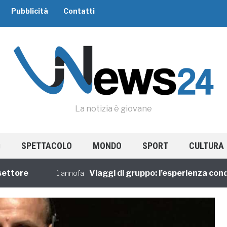
Pubblicità
Contatti
La notizia è giovane
SPETTACOLO
MONDO
SPORT
CULTURA
re
Viaggi di gruppo: l’esperienza condivis
1 annofa