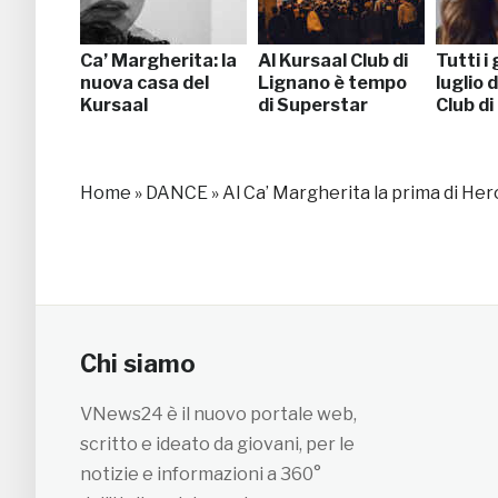
Ca’ Margherita: la
Al Kursaal Club di
Tutti i
nuova casa del
Lignano è tempo
luglio 
Kursaal
di Superstar
Club di
Home
»
DANCE
»
Al Ca’ Margherita la prima di He
Chi siamo
VNews24 è il nuovo portale web,
scritto e ideato da giovani, per le
notizie e informazioni a 360°