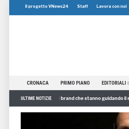
Il progetto VNews24
Staff
Lavora con noi
CRONACA
PRIMO PIANO
EDITORIALI
 di Gruppo: i 5 migliori brand che stanno guidando il setto
ULTIME NOTIZIE