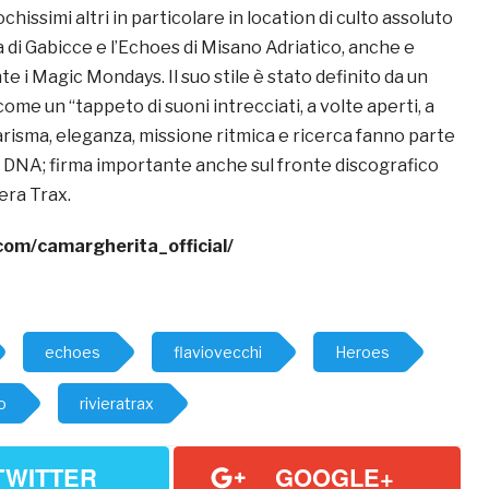
hissimi altri in particolare in location di culto assoluto
 di Gabicce e l’Echoes di Misano Adriatico, anche e
e i Magic Mondays. Il suo stile è stato definito da un
come un “tappeto di suoni intrecciati, a volte aperti, a
arisma, eleganza, missione ritmica e ricerca fanno parte
 DNA; firma importante anche sul fronte discografico
iera Trax.
om/camargherita_official/
echoes
flaviovecchi
Heroes
o
rivieratrax
TWITTER
GOOGLE+