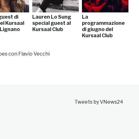
 guest di
Lauren Lo Sung
La
del Kursaal
special guest al
programmazione
 Lignano
Kursaal Club
di giugno del
Kursaal Club
roes con Flavio Vecchi
Tweets by VNews24