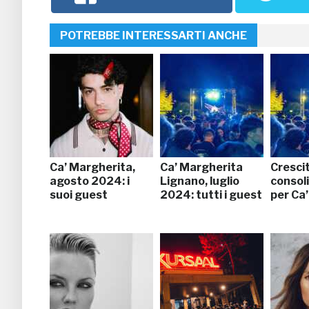
POTREBBE INTERESSARTI ANCHE
Ca’ Margherita,
Ca’ Margherita
Cresci
agosto 2024: i
Lignano, luglio
consol
suoi guest
2024: tutti i guest
per Ca