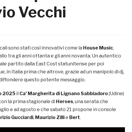
io Vecchi
ali sono stati così innovativi come la
House Music
,
llo tra gli anni ottanta e gli anni novanta. Un autentico
le partito dalla East Cost statunitense per poi
, in Italia prima che altrove, grazie ad un manipolo di dj,
l diffondere questo potente messaggio.
o 2025
il
Ca’ Margherita di Lignano Sabbiadoro
(Udine)
con la prima stagionale di
Heroes
, una serata che
uglio e ad agosto e che sabato 21 propone in console
rizio Gucciardi
,
Maurizio Zilli
e
Bert
.