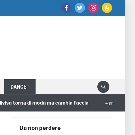
facebook
twitter
instagram
feedburner
DANCE
a torna di moda ma cambia faccia
Circoloco 
4 annifa
Da non perdere