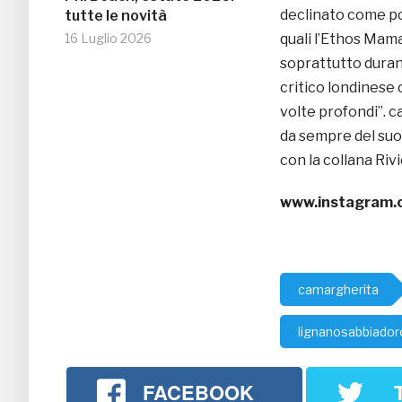
declinato come poc
tutte le novità
16 Luglio 2026
quali l’Ethos Mama
soprattutto durant
critico londinese 
volte profondi”. c
da sempre del suo
con la collana Riv
www.instagram.c
camargherita
lignanosabbiador
FACEBOOK