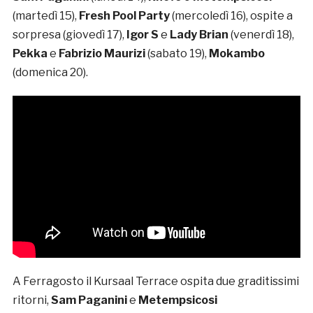
(martedì 15),
Fresh Pool Party
(mercoledì 16), ospite a
sorpresa (giovedì 17),
Igor S
e
Lady Brian
(venerdì 18),
Pekka
e
Fabrizio Maurizi
(sabato 19),
Mokambo
(domenica 20).
A Ferragosto il Kursaal Terrace ospita due graditissimi
ritorni,
Sam Paganini
e
Metempsicosi