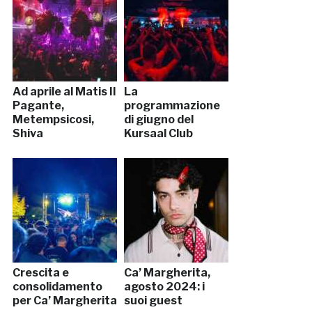
Ad aprile al Matis Il
La
Pagante,
programmazione
Metempsicosi,
di giugno del
Shiva
Kursaal Club
Crescita e
Ca’ Margherita,
consolidamento
agosto 2024: i
per Ca’ Margherita
suoi guest