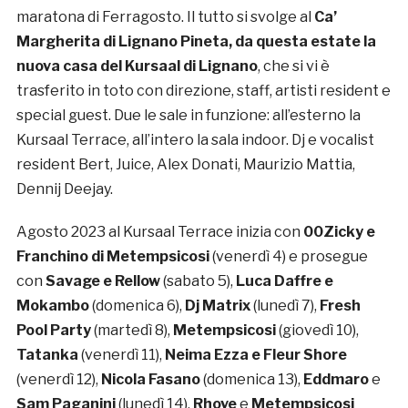
maratona di Ferragosto. Il tutto si svolge al
Ca’
Margherita di Lignano Pineta, da questa estate la
nuova casa del Kursaal di Lignano
, che si vi è
trasferito in toto con direzione, staff, artisti resident e
special guest. Due le sale in funzione: all’esterno la
Kursaal Terrace, all’intero la sala indoor. Dj e vocalist
resident Bert, Juice, Alex Donati, Maurizio Mattia,
Dennij Deejay.
Agosto 2023 al Kursaal Terrace inizia con
00Zicky e
Franchino di Metempsicosi
(venerdì 4) e prosegue
con
Savage e Rellow
(sabato 5),
Luca Daffre e
Mokambo
(domenica 6),
Dj Matrix
(lunedì 7),
Fresh
Pool Party
(martedì 8),
Metempsicosi
(giovedì 10),
Tatanka
(venerdì 11),
Neima Ezza e Fleur Shore
(venerdì 12),
Nicola Fasano
(domenica 13),
Eddmaro
e
Sam Paganini
(lunedì 14),
Rhove
e
Metempsicosi