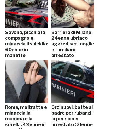
Savona, picchia la
Barriera di Milano,
compagna e
24enne ubriaco
minaccia il suicidio:
aggredisce moglie
60enne in
e familiari:
manette
arrestato
Roma, maltratta e
Orzinuovi, botte al
minaccia la
padre per rubargli
mamma e la
la pensione:
sorella: 49enne in
arrestato 30enne