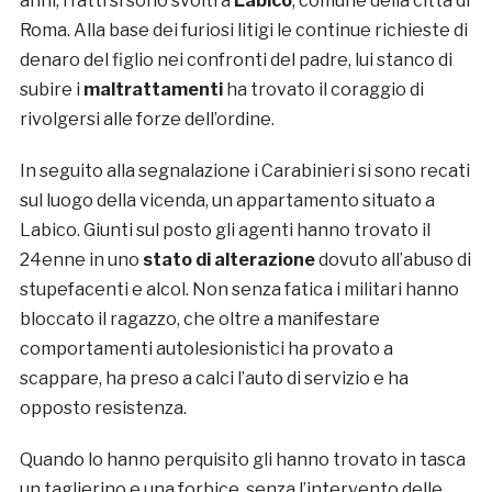
anni, i fatti si sono svolti a
Labico
, comune della città di
Roma. Alla base dei furiosi litigi le continue richieste di
denaro del figlio nei confronti del padre, lui stanco di
subire i
maltrattamenti
ha trovato il coraggio di
rivolgersi alle forze dell’ordine.
In seguito alla segnalazione i Carabinieri si sono recati
sul luogo della vicenda, un appartamento situato a
Labico. Giunti sul posto gli agenti hanno trovato il
24enne in uno
stato di alterazione
dovuto all’abuso di
stupefacenti e alcol. Non senza fatica i militari hanno
bloccato il ragazzo, che oltre a manifestare
comportamenti autolesionistici ha provato a
scappare, ha preso a calci l’auto di servizio e ha
opposto resistenza.
Quando lo hanno perquisito gli hanno trovato in tasca
un taglierino e una forbice, senza l’intervento delle