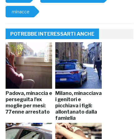
minacce
POTREBBE INTERESSARTI ANCHE
Padova, minaccia e
Milano, minacciava
perseguita l’ex
i genitori e
moglie per mesi:
picchiava i figli:
77enne arrestato
allontanato dalla
famiglia