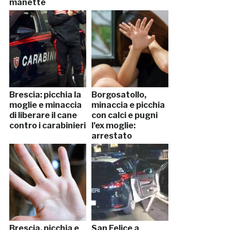
manette
Brescia: picchia la
Borgosatollo,
moglie e minaccia
minaccia e picchia
di liberare il cane
con calci e pugni
contro i carabinieri
l’ex moglie:
arrestato
Brescia, picchia e
San Felice a