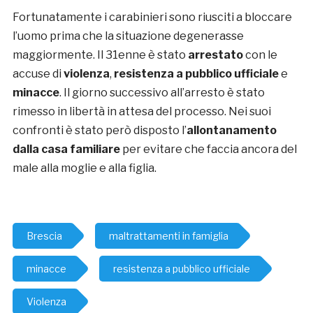
Fortunatamente i carabinieri sono riusciti a bloccare
l’uomo prima che la situazione degenerasse
maggiormente. Il 31enne è stato
arrestato
con le
accuse di
violenza
,
resistenza a pubblico ufficiale
e
minacce
. Il giorno successivo all’arresto è stato
rimesso in libertà in attesa del processo. Nei suoi
confronti è stato però disposto l’
allontanamento
dalla casa familiare
per evitare che faccia ancora del
male alla moglie e alla figlia.
Brescia
maltrattamenti in famiglia
minacce
resistenza a pubblico ufficiale
Violenza