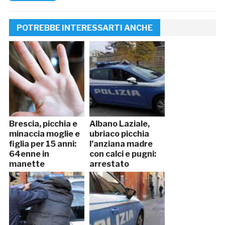
POTREBBE INTERESSARTI ANCHE
Brescia, picchia e
Albano Laziale,
minaccia moglie e
ubriaco picchia
figlia per 15 anni:
l’anziana madre
64enne in
con calci e pugni:
manette
arrestato