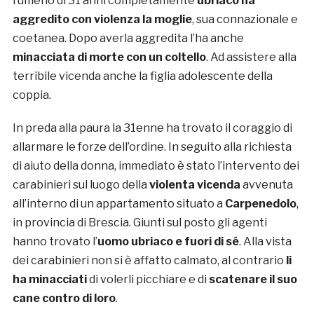
rumeno di 31 anni completamente
ubriaco ha
aggredito con violenza la moglie
, sua connazionale e
coetanea. Dopo averla aggredita l’ha anche
minacciata di morte con un coltello
. Ad assistere alla
terribile vicenda anche la figlia adolescente della
coppia.
In preda alla paura la 31enne ha trovato il coraggio di
allarmare le forze dell’ordine. In seguito alla richiesta
di aiuto della donna, immediato è stato l’intervento dei
carabinieri sul luogo della
violenta vicenda
avvenuta
all’interno di un appartamento situato a
Carpenedolo
,
in provincia di Brescia. Giunti sul posto gli agenti
hanno trovato l’
uomo ubriaco e fuori di sé
. Alla vista
dei carabinieri non si è affatto calmato, al contrario
li
ha minacciati
di volerli picchiare e di
scatenare il suo
cane contro di loro
.