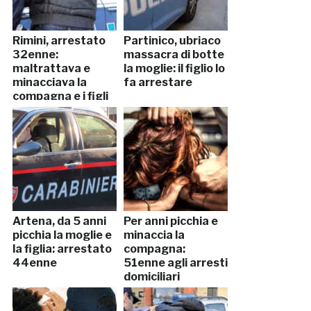
Rimini, arrestato
Partinico, ubriaco
32enne:
massacra di botte
maltrattava e
la moglie: il figlio lo
minacciava la
fa arrestare
compagna e i figli
Artena, da 5 anni
Per anni picchia e
picchia la moglie e
minaccia la
la figlia: arrestato
compagna:
44enne
51enne agli arresti
domiciliari