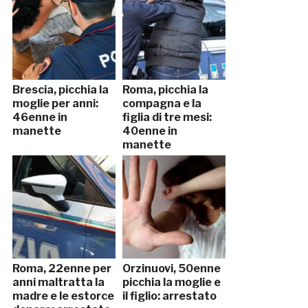
Brescia, picchia la
Roma, picchia la
moglie per anni:
compagna e la
46enne in
figlia di tre mesi:
manette
40enne in
manette
Roma, 22enne per
Orzinuovi, 50enne
anni maltratta la
picchia la moglie e
madre e le estorce
il figlio: arrestato