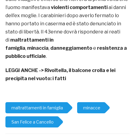
l’uomo manifestava
violenti comportamenti
ai danni
dell’ex moglie. I carabinieri dopo averlo fermato lo
hanno portato in caserma ed è stato denunciato in
stato di libertà. Il 43enne dovrà rispondere ai reati
di
maltrattamenti in
famiglia
,
minaccia
,
danneggiamento
e
resistenza a
pubblico ufficiale
.
LEGGI ANCHE ->
Rivoltella, il balcone crolla e lei
precipita nel vuoto: i fatti
maltrattamenti in famiglia
minacce
San Felice a Cancello