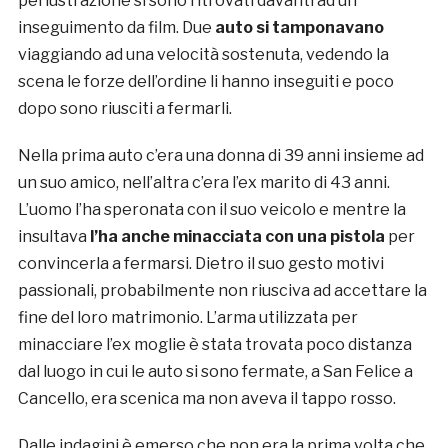
perlustrazione si sono ritrovati davanti ad un
inseguimento da film. Due
auto si tamponavano
viaggiando ad una velocità sostenuta, vedendo la
scena le forze dell’ordine li hanno inseguiti e poco
dopo sono riusciti a fermarli.
Nella prima auto c’era una donna di 39 anni insieme ad
un suo amico, nell’altra c’era l’ex marito di 43 anni.
L’uomo l’ha speronata con il suo veicolo e mentre la
insultava
l’ha anche minacciata con una pistola
per
convincerla a fermarsi. Dietro il suo gesto motivi
passionali, probabilmente non riusciva ad accettare la
fine del loro matrimonio. L’arma utilizzata per
minacciare l’ex moglie è stata trovata poco distanza
dal luogo in cui le auto si sono fermate, a San Felice a
Cancello, era scenica ma non aveva il tappo rosso.
Dalle indagini è emerso che non era la prima volta che