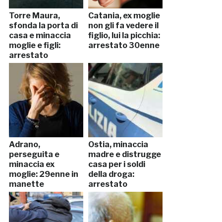
Torre Maura,
Catania, ex moglie
sfonda la porta di
non gli fa vedere il
casa e minaccia
figlio, lui la picchia:
moglie e figli:
arrestato 30enne
arrestato
Adrano,
Ostia, minaccia
perseguita e
madre e distrugge
minaccia ex
casa per i soldi
moglie: 29enne in
della droga:
manette
arrestato