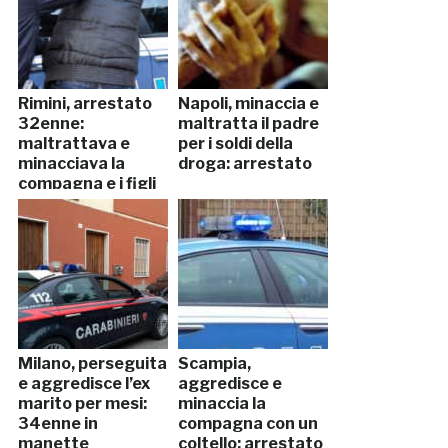
Rimini, arrestato
Napoli, minaccia e
32enne:
maltratta il padre
maltrattava e
per i soldi della
minacciava la
droga: arrestato
compagna e i figli
Milano, perseguita
Scampia,
e aggredisce l’ex
aggredisce e
marito per mesi:
minaccia la
34enne in
compagna con un
manette
coltello: arrestato