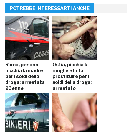
POTREBBE INTERESSARTI ANCHE
Roma, per anni
Ostia, picchia la
picchia la madre
moglie e la fa
per i soldi della
prostituire per i
droga: arrestata
soldi della droga:
23enne
arrestato