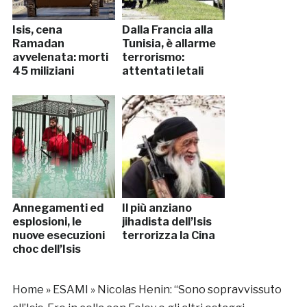
Isis, cena
Dalla Francia alla
Ramadan
Tunisia, è allarme
avvelenata: morti
terrorismo:
45 miliziani
attentati letali
Annegamenti ed
Il più anziano
esplosioni, le
jihadista dell’Isis
nuove esecuzioni
terrorizza la Cina
choc dell’Isis
Home
»
ESAMI
»
Nicolas Henin: “Sono sopravvissuto