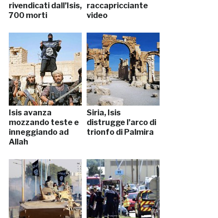
rivendicati dall’Isis,
raccapricciante
700 morti
video
Isis avanza
Siria, Isis
mozzando teste e
distrugge l’arco di
inneggiando ad
trionfo di Palmira
Allah