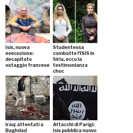
Isis, nuova
Studentessa
esecuzione:
combatte l’ISIS in
decapitato
Siria, ecco la
ostaggio francese
testimonianza
choc
Iraq: attentati a
Attacchi di Parigi:
Baghdad
Isis pubblica nuovo