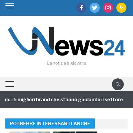
facebook
twitter
instagram
feedburn
La notizia è giovane
o: i 5 migliori brand che stanno guidando il settore
POTREBBE INTERESSARTI ANCHE