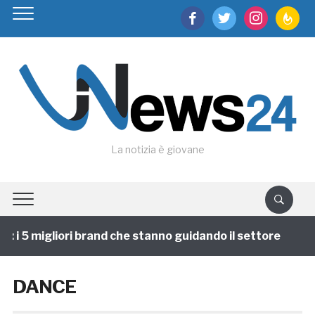
facebook
twitter
instagram
feedburn
La notizia è giovane
i 5 migliori brand che stanno guidando il settore
1 a
DANCE