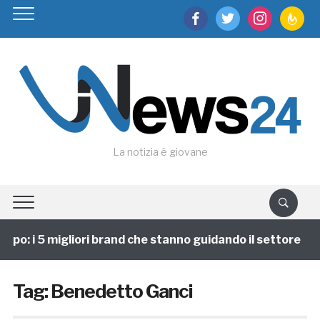
facebook
twitter
instagram
feedburn
La notizia è giovane
ppo: i 5 migliori brand che stanno guidando il settore
Tag:
Benedetto Ganci