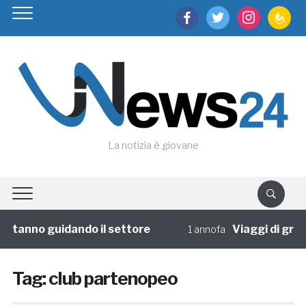
facebook
twitter
instagram
feedburn
La notizia è giovane
e stanno guidando il settore
Viaggi di grup
1 annofa
Tag:
club partenopeo