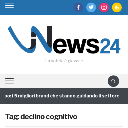
facebook
twitter
instagram
feedburn
La notizia è giovane
po: i 5 migliori brand che stanno guidando il settore
Tag:
declino cognitivo