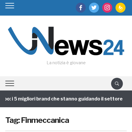
facebook
twitter
instagram
feedburn
La notizia è giovane
po: i 5 migliori brand che stanno guidando il settore
Tag:
Finmeccanica