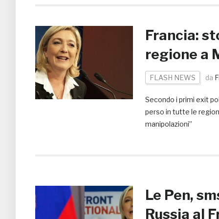
Francia: s
regione a 
FLASH NEWS
da
F
Secondo i primi exit pol
perso in tutte le region
manipolazioni”
Le Pen, sm
Russia al F