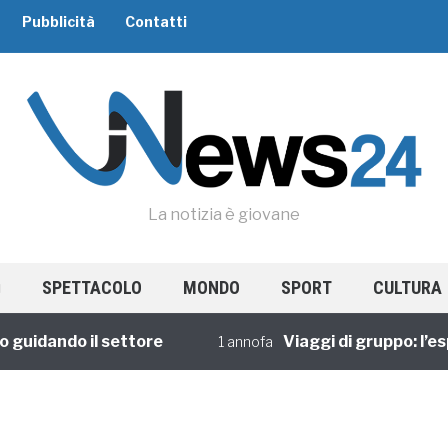
Pubblicità
Contatti
La notizia è giovane
SPETTACOLO
MONDO
SPORT
CULTURA
guidando il settore
Viaggi di gruppo: l’esp
1 annofa