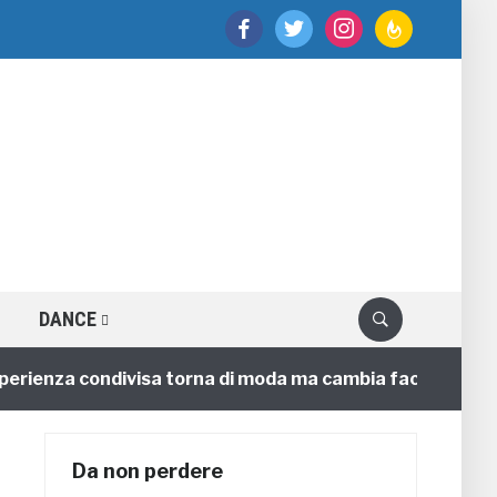
facebook
twitter
instagram
feedburner
DANCE
erienza condivisa torna di moda ma cambia faccia
4 
Da non perdere