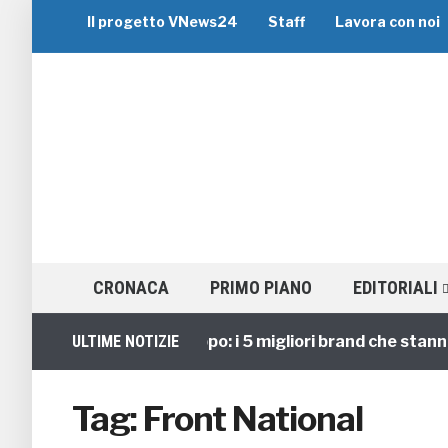
Il progetto VNews24
Staff
Lavora con noi
CRONACA
PRIMO PIANO
EDITORIALI
ULTIME NOTIZIE
Viaggi di Gruppo: i 5 migliori brand che stanno 
Tag:
Front National