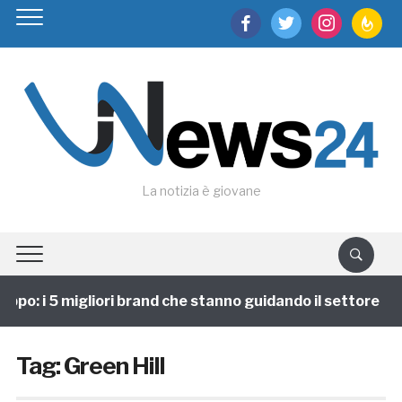
facebook
twitter
instagram
feedburn
La notizia è giovane
ppo: i 5 migliori brand che stanno guidando il settore
Tag:
Green Hill