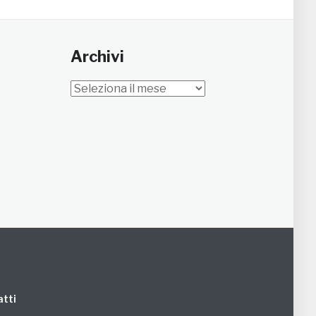
Archivi
Archivi
tti