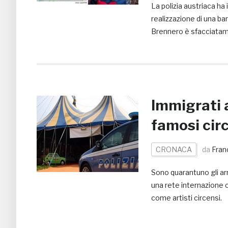
La polizia austriaca ha
realizzazione di una barr
Brennero è sfacciatam
Immigrati a
famosi circ
CRONACA
da
Fran
Sono quarantuno gli arr
una rete internazione ch
come artisti circensi.