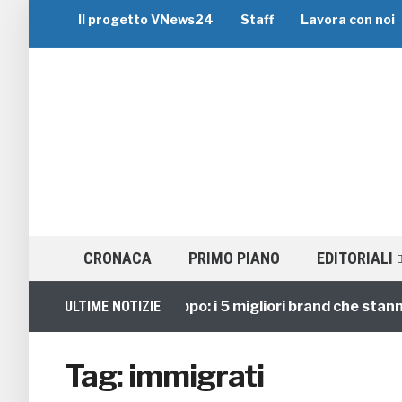
Il progetto VNews24
Staff
Lavora con noi
CRONACA
PRIMO PIANO
EDITORIALI
Viaggi di Gruppo: i 5 migliori brand che stanno g
ULTIME NOTIZIE
Tag:
immigrati