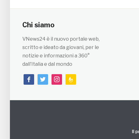
Chi siamo
VNews24 è il nuovo portale web,
scritto e ideato da giovani, per le
notizie e informazioni a 360°
dall’Italia e dal mondo
facebook
twitter
instagram
feedburner
Il