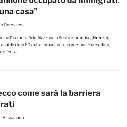
annone occupato da immigrati:
una casa”
o Borovinov
io nell’ex mobilificio Aiazzone a Sesto Fiorentino (Firenze),
anni da circa 80 extracomunitari, una persone è deceduta,
te ferite.
ecco come sarà la barriera
rati
e Passanante