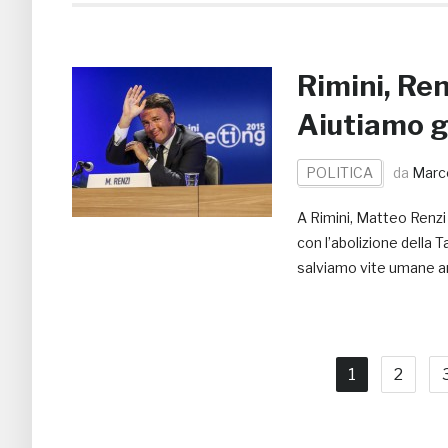
Rimini, Ren
Aiutiamo g
POLITICA
da
Marco
A Rimini, Matteo Renzi 
con l’abolizione della 
salviamo vite umane anc
1
2