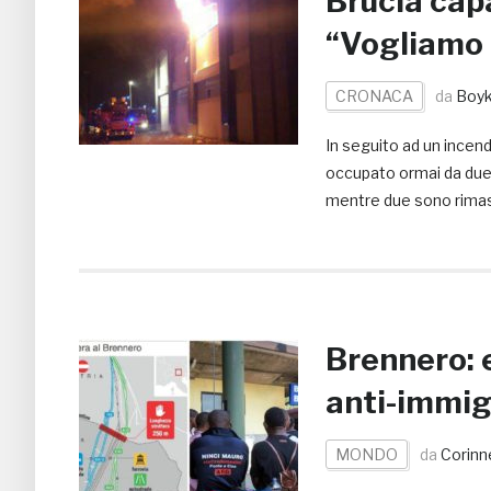
Brucia cap
“Vogliamo 
CRONACA
da
Boyk
In seguito ad un incend
occupato ormai da due 
mentre due sono rimas
Brennero: 
anti-immig
MONDO
da
Corinn