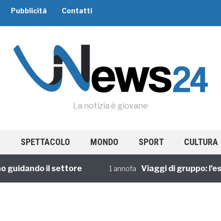
Pubblicità
Contatti
La notizia è giovane
SPETTACOLO
MONDO
SPORT
CULTURA
uidando il settore
Viaggi di gruppo: l’espe
1 annofa