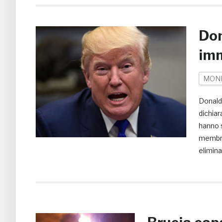
Don
imm
MON
Donald 
dichia
hanno 
membri 
elimina