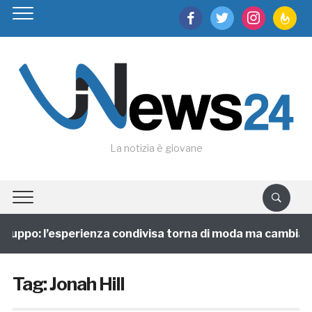
facebook
twitter
instagram
feedburn
La notizia è giovane
gruppo: l’esperienza condivisa torna di moda ma cambia fa
Tag:
Jonah Hill