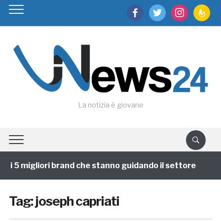
facebook
twitter
instagram
feedburn
La notizia è giovane
i 5 migliori brand che stanno guidando il settore
1 a
Tag:
joseph capriati