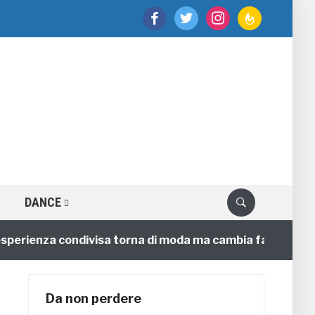
facebook
twitter
instagram
feedburner
DANCE
sperienza condivisa torna di moda ma cambia faccia
Da non perdere