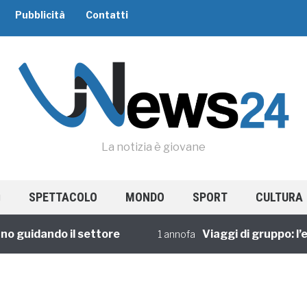
Pubblicità
Contatti
La notizia è giovane
SPETTACOLO
MONDO
SPORT
CULTURA
o guidando il settore
Viaggi di gruppo: l’e
1 annofa