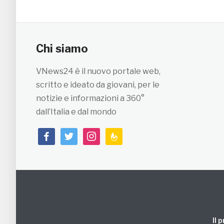
Chi siamo
VNews24 è il nuovo portale web,
scritto e ideato da giovani, per le
notizie e informazioni a 360°
dall’Italia e dal mondo
facebook
twitter
instagram
feedburner
Il