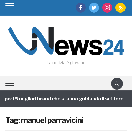
facebook
twitter
instagram
feedburn
La notizia è giovane
ppo: i 5 migliori brand che stanno guidando il settore
Tag:
manuel parravicini