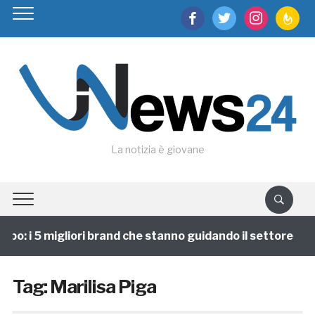
facebook
twitter
instagram
feedburn
La notizia è giovane
ppo: i 5 migliori brand che stanno guidando il settore
Tag:
Marilisa Piga