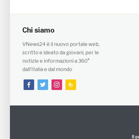
Chi siamo
VNews24 è il nuovo portale web,
scritto e ideato da giovani, per le
notizie e informazioni a 360°
dall’Italia e dal mondo
facebook
twitter
instagram
feedburner
Il