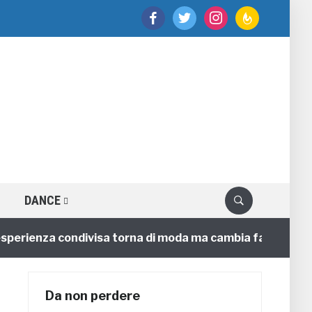
facebook
twitter
instagram
feedburner
DANCE
sperienza condivisa torna di moda ma cambia faccia
Da non perdere