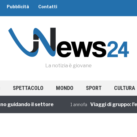
Pubblicità
Contatti
La notizia è giovane
SPETTACOLO
MONDO
SPORT
CULTURA
o guidando il settore
Viaggi di gruppo: l’e
1 annofa