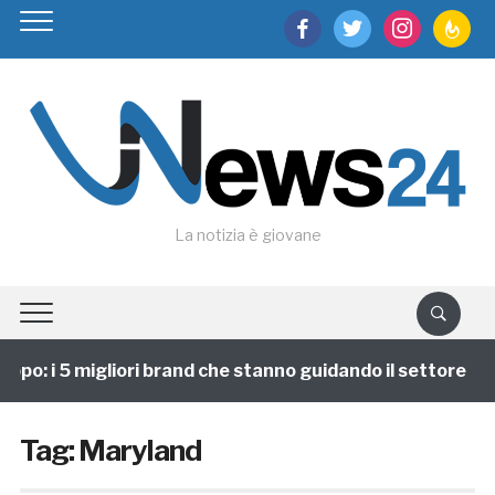
facebook
twitter
instagram
feedburn
La notizia è giovane
ppo: i 5 migliori brand che stanno guidando il settore
Tag:
Maryland