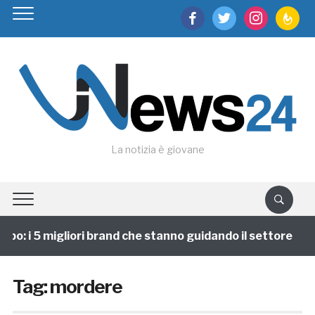
facebook
twitter
instagram
feedburn
La notizia è giovane
ppo: i 5 migliori brand che stanno guidando il settore
Tag:
mordere