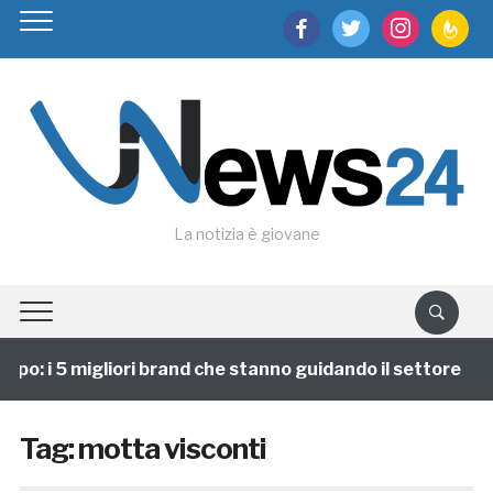
facebook
twitter
instagram
feedburn
La notizia è giovane
po: i 5 migliori brand che stanno guidando il settore
Tag:
motta visconti