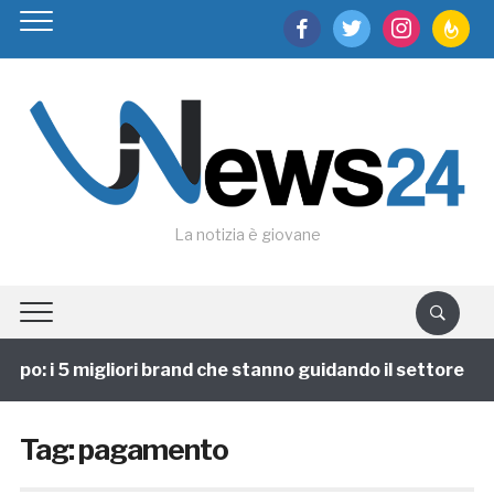
facebook
twitter
instagram
feedburn
La notizia è giovane
ppo: i 5 migliori brand che stanno guidando il settore
Tag:
pagamento