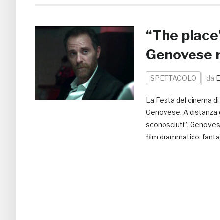
“The place”
Genovese r
SPETTACOLO
da
E
La Festa del cinema di
Genovese. A distanza d
sconosciuti”, Genovese
film drammatico, fantas