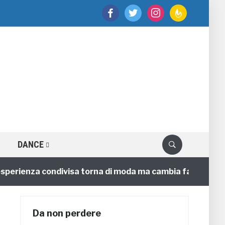
facebook
twitter
instagram
feedburner
DANCE
sperienza condivisa torna di moda ma cambia faccia
Da non perdere