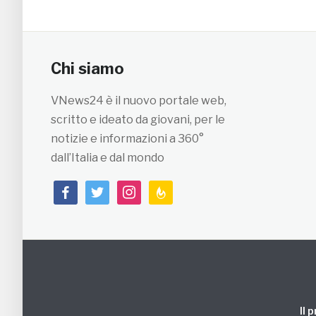
Chi siamo
VNews24 è il nuovo portale web,
scritto e ideato da giovani, per le
notizie e informazioni a 360°
dall’Italia e dal mondo
facebook
twitter
instagram
feedburner
Il