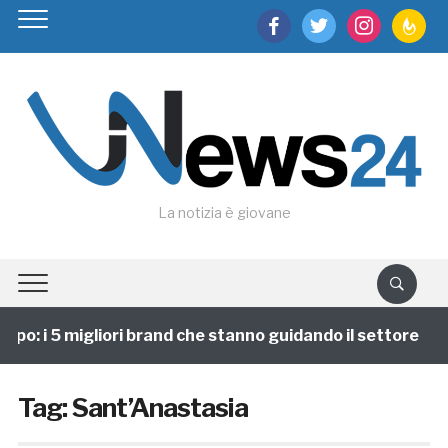
facebook
twitter
instagram
feedburn
La notizia è giovane
ppo: i 5 migliori brand che stanno guidando il settore
Tag:
Sant’Anastasia