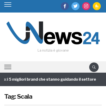
facebook
twitter
instagram
feedburn
La notizia è giovane
o: i 5 migliori brand che stanno guidando il settore
Tag:
Scala