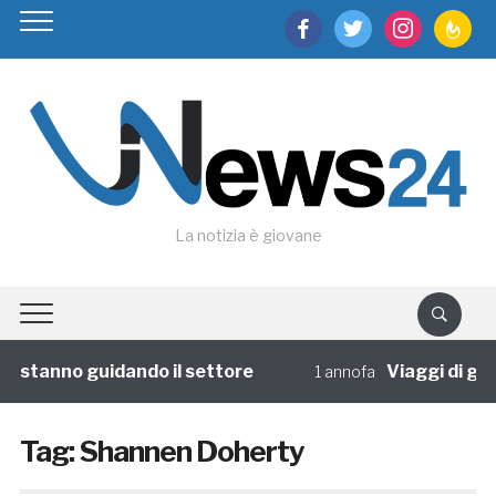
facebook
twitter
instagram
feedburn
La notizia è giovane
he stanno guidando il settore
Viaggi di gru
1 annofa
Tag:
Shannen Doherty