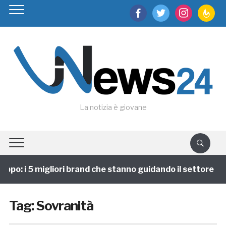
facebook
twitter
instagram
feedburn
La notizia è giovane
ppo: i 5 migliori brand che stanno guidando il settore
Tag:
Sovranità