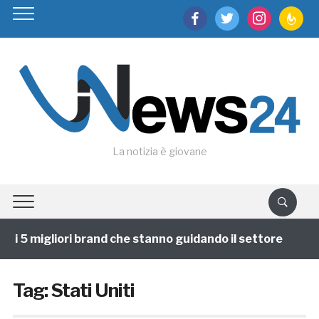
facebook
twitter
instagram
feedburn
La notizia è giovane
 5 migliori brand che stanno guidando il settore
1 a
Tag:
Stati Uniti