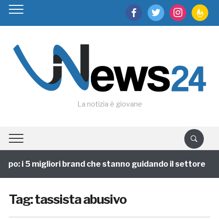
facebook
twitter
instagram
feedburn
La notizia è giovane
ppo: i 5 migliori brand che stanno guidando il settore
Tag:
tassista abusivo