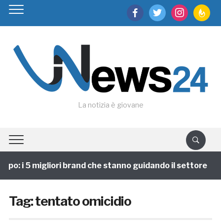
facebook
twitter
instagram
feedburn
La notizia è giovane
ppo: i 5 migliori brand che stanno guidando il settore
Tag:
tentato omicidio