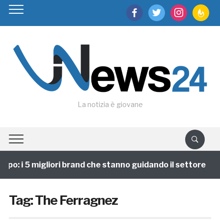
facebook
twitter
instagram
feedburn
La notizia è giovane
po: i 5 migliori brand che stanno guidando il settore
Tag:
The Ferragnez