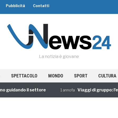
Pubblicità
Contatti
La notizia è giovane
SPETTACOLO
MONDO
SPORT
CULTURA
o guidando il settore
Viaggi di gruppo: l’e
1 annofa