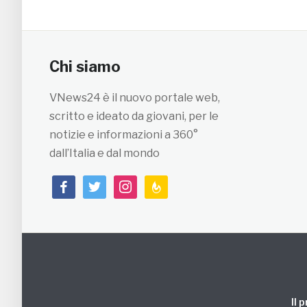
Chi siamo
VNews24 è il nuovo portale web,
scritto e ideato da giovani, per le
notizie e informazioni a 360°
dall’Italia e dal mondo
facebook
twitter
instagram
feedburner
Il